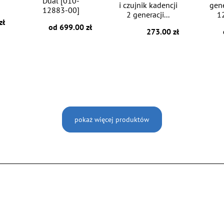
Dual [010-
i czujnik kadencji
gene
12883-00]
2 generacji...
1
zł
od 699.00 zł
273.00 zł
pokaż więcej produktów