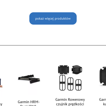
pokaż więcej produktów
Garmin Rowerowy
Gar
Garmin HRM-
ny
czujnik prędkości
k