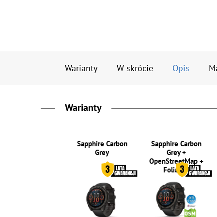
Warianty
W skrócie
Opis
M
Warianty
Sapphire Carbon
Sapphire Carbon
Grey
Grey +
OpenStreetMap +
Folia 5H