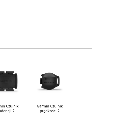
min Czujnik
Garmin Czujnik
adencji 2
prędkości 2