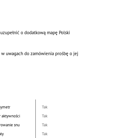
e uzupełnić o dodatkową mapę Polski
ć w uwagach do zamówienia prośbę o jej
symetr
Tak
r aktywności
Tak
rowanie snu
Tak
ały
Tak