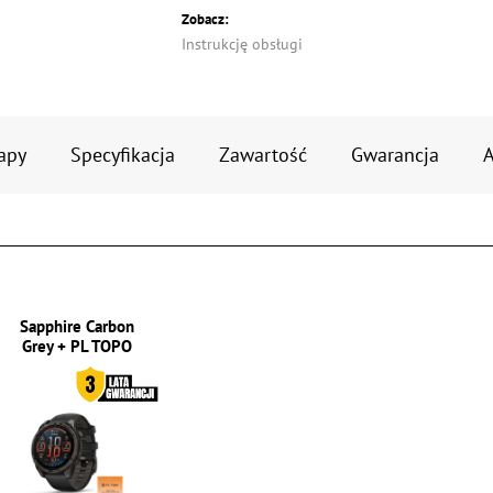
Zobacz:
Instrukcję obsługi
apy
Specyfikacja
Zawartość
Gwarancja
A
Sapphire Carbon
Grey + PL TOPO