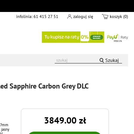
infolinia:
61 415 27 51
zaloguj się
koszyk (0)
Szukaj
ed Sapphire Carbon Grey DLC
3849.00 zł
 47mm
 jasny
ść