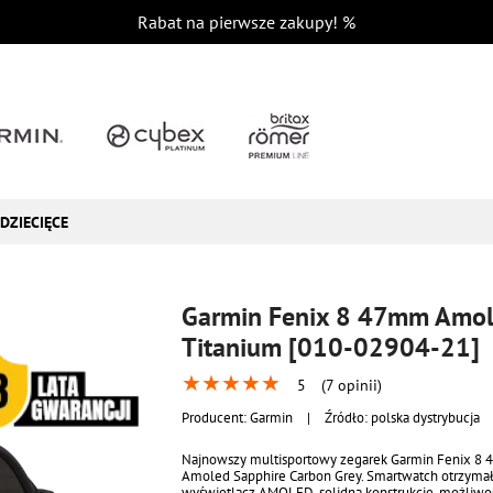
Rabat na pierwsze zakupy!
%
DZIECIĘCE
Garmin Fenix 8 47mm Amol
Titanium [010-02904-21]
★
★
★
★
★
5
(7 opinii)
Producent:
Garmin
|
Źródło: polska dystrybucja
Najnowszy multisportowy zegarek Garmin Fenix 8
Amoled Sapphire Carbon Grey. Smartwatch otrzymał
wyświetlacz AMOLED, solidną konstrukcję, możliwo