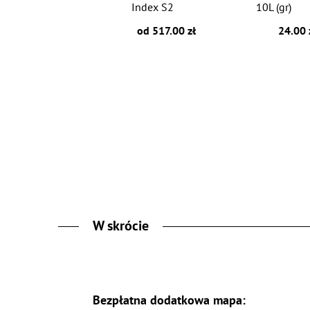
Index S2
10L (gr)
od 517.00 zł
24.00 
W skrócie
Bezpłatna dodatkowa mapa: