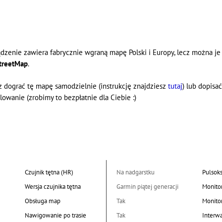
ądzenie zawiera fabrycznie wgraną mapę Polski i Europy, lecz można j
treetMap
.
 dograć tę mapę samodzielnie (instrukcję znajdziesz
tutaj
) lub dopisa
lowanie (zrobimy to bezpłatnie dla Ciebie :)
Czujnik tętna (HR)
Na nadgarstku
Pulsok
Wersja czujnika tętna
Garmin piątej generacji
Monito
Obsługa map
Tak
Monito
Nawigowanie po trasie
Tak
Interw