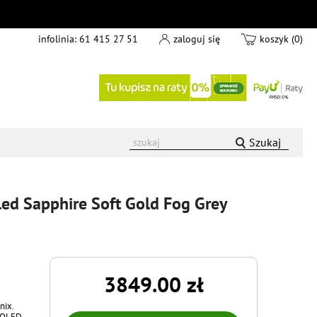
infolinia:
61 415 27 51
zaloguj się
koszyk (0)
Szukaj
d Sapphire Soft Gold Fog Grey
3849.00 zł
nix.
MOLED,