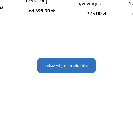
12883-00]
2 generacji...
1
zł
od 699.00 zł
273.00 zł
pokaż więcej produktów