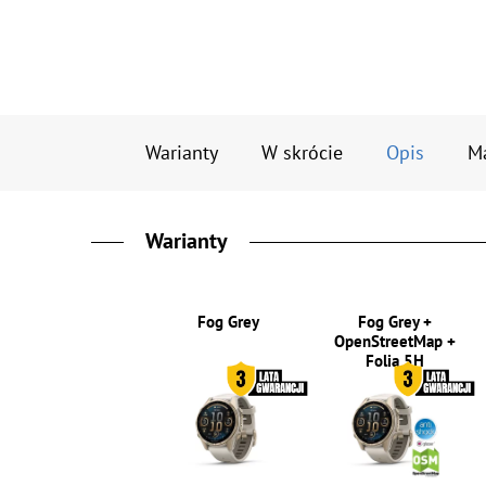
Warianty
W skrócie
Opis
M
Warianty
Fog Grey
Fog Grey +
OpenStreetMap +
Folia 5H