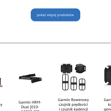
pokaż więcej produktów
Garmin Rowerowy
Gar
Garmin HRM-
ny
czujnik prędkości
k
Dual [010-
i czujnik kadencji
gene