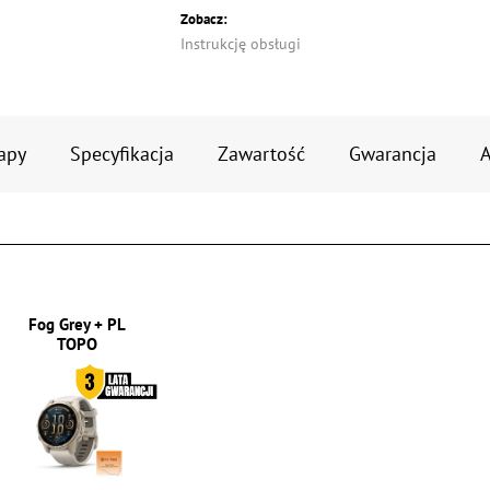
Zobacz:
Instrukcję obsługi
apy
Specyfikacja
Zawartość
Gwarancja
A
Fog Grey + PL
TOPO