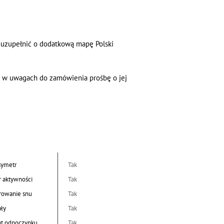
e uzupełnić o dodatkową mapę Polski
ć w uwagach do zamówienia prośbę o jej
symetr
Tak
r aktywności
Tak
rowanie snu
Tak
ały
Tak
nt odpoczynku
Tak