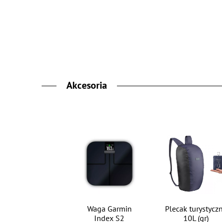
Akcesoria
Waga Garmin
Plecak turystycz
Index S2
10L (gr)