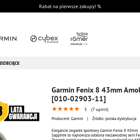
Rabat na pierwsze zakupy!
%
DZIECIĘCE
Garmin Fenix 8 43mm Amole
[010-02903-11]
★
★
★
★
★
5
(7 opinii)
Producent:
Garmin
|
Źródło: polska dystrybucja
Elegancki zegarek sportowy Garmin Fenix 8 43mm
Sapphire to najnowsza odsłona niezawodnej serii Fe
Zegarek został wyposażony w jasny wyświetlacz A