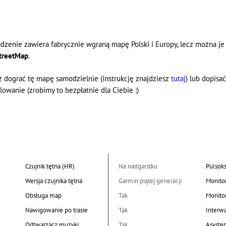
ądzenie zawiera fabrycznie wgraną mapę Polski i Europy, lecz można j
treetMap
.
 dograć tę mapę samodzielnie (instrukcję znajdziesz
tutaj
) lub dopisa
lowanie (zrobimy to bezpłatnie dla Ciebie :)
Czujnik tętna (HR)
Na nadgarstku
Pulsok
Wersja czujnika tętna
Garmin piątej generacji
Monito
Obsługa map
Tak
Monito
Nawigowanie po trasie
Tak
Interw
Odtwarzacz muzyki
Tak
Asyste