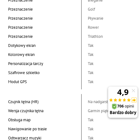
Przeznaczenie
Bieganie
Przeznaczenie
Golf
Przeznaczenie
Pływanie
Przeznaczenie
Rower
Przeznaczenie
Triathlon
Dotykowy ekran
Tak
Kolorowy ekran
Tak
Personalizacja tarczy
Tak
Szafirowe szkiełko
Tak
Moduł GPS
Tak
Czujnik tętna (HR)
Na nadgarstku
Wersja czujnika tętna
Garmin piątej generacji
Obsługa map
Tak
Nawigowanie po trasie
Tak
Odtwarzacz muzyki
Tak