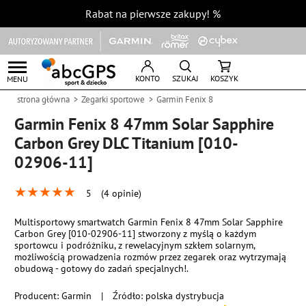
Rabat na pierwsze zakupy!
%
KONTO
SZUKAJ
KOSZYK
MENU
strona główna
Zegarki sportowe
Garmin Fenix 8
Garmin Fenix 8 47mm Solar Sapphire
Carbon Grey DLC Titanium [010-
02906-11]
★
★
★
★
★
5
(4 opinie)
Multisportowy smartwatch Garmin Fenix 8 47mm Solar Sapphire
Carbon Grey [010-02906-11] stworzony z myślą o każdym
sportowcu i podróżniku, z rewelacyjnym szkłem solarnym,
możliwością prowadzenia rozmów przez zegarek oraz wytrzymają
obudową - gotowy do zadań specjalnych!.
Producent:
Garmin
|
Źródło: polska dystrybucja