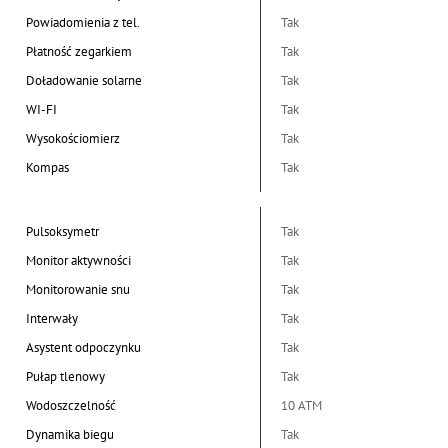
Powiadomienia z tel.
Tak
Płatność zegarkiem
Tak
Doładowanie solarne
Tak
WI-FI
Tak
Wysokościomierz
Tak
Kompas
Tak
Pulsoksymetr
Tak
Monitor aktywności
Tak
Monitorowanie snu
Tak
Interwały
Tak
Asystent odpoczynku
Tak
Pułap tlenowy
Tak
Wodoszczelność
10 ATM
Dynamika biegu
Tak