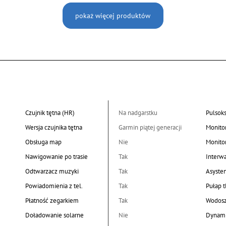
pokaż więcej produktów
Czujnik tętna (HR)
Na nadgarstku
Pulsok
Wersja czujnika tętna
Garmin piątej generacji
Monito
Obsługa map
Nie
Monito
Nawigowanie po trasie
Tak
Interw
Odtwarzacz muzyki
Tak
Asyste
Powiadomienia z tel.
Tak
Pułap 
Płatność zegarkiem
Tak
Wodosz
Doładowanie solarne
Nie
Dynami