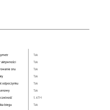
symetr
Tak
r aktywności
Tak
rowanie snu
Tak
ały
Tak
nt odpoczynku
Tak
tlenowy
Tak
czelność
5 ATM
ka biegu
Tak