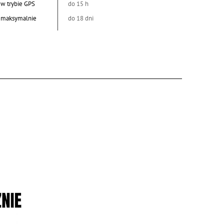
 w trybie GPS
do 15 h
a maksymalnie
do 18 dni