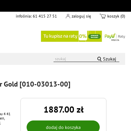
infolinia:
61 415 27 51
zaloguj się
koszyk (0)
Szukaj
r Gold [010-03013-00]
1887.00 zł
u 4 41
en,
,