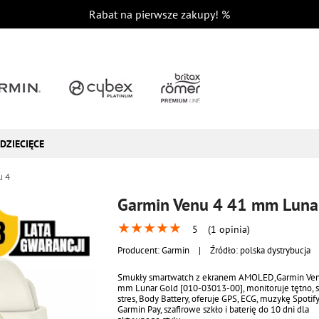
Rabat na pierwsze zakupy!
%
DZIECIĘCE
u 4
Garmin Venu 4 41 mm Luna
★
★
★
★
★
5
(1 opinia)
Producent:
Garmin
|
Źródło: polska dystrybucja
Smukły smartwatch z ekranem AMOLED,Garmin Ven
mm Lunar Gold [010-03013-00], monitoruje tętno, s
stres, Body Battery, oferuje GPS, ECG, muzykę Spotify
Garmin Pay, szafirowe szkło i baterię do 10 dni dla