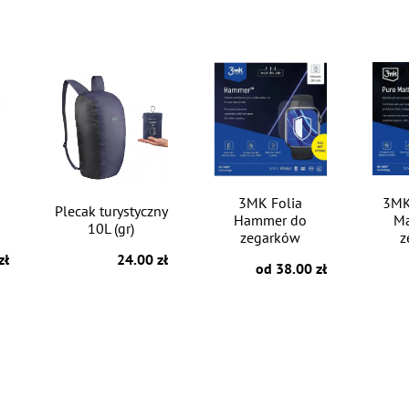
3MK Folia
3MK
Plecak turystyczny
Hammer do
Ma
10L (gr)
zegarków
z
zł
24.00 zł
od 38.00 zł