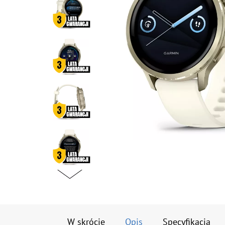
W skrócie
Opis
Specyfikacja