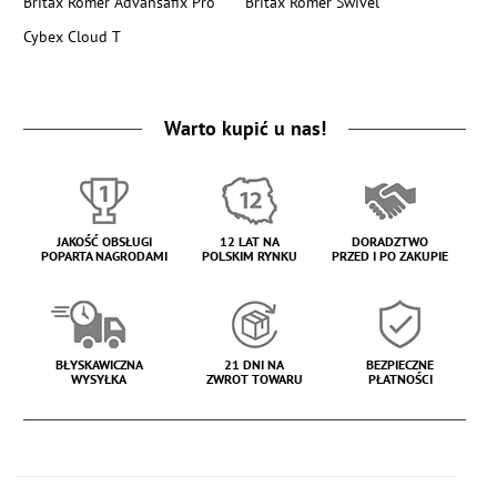
Britax Romer Advansafix Pro
Britax Romer Swivel
Cybex Cloud T
Warto kupić u nas!
JAKOŚĆ OBSŁUGI
12 LAT NA
DORADZTWO
POPARTA NAGRODAMI
POLSKIM RYNKU
PRZED I PO ZAKUPIE
BŁYSKAWICZNA
21 DNI NA
BEZPIECZNE
WYSYŁKA
ZWROT TOWARU
PŁATNOŚCI