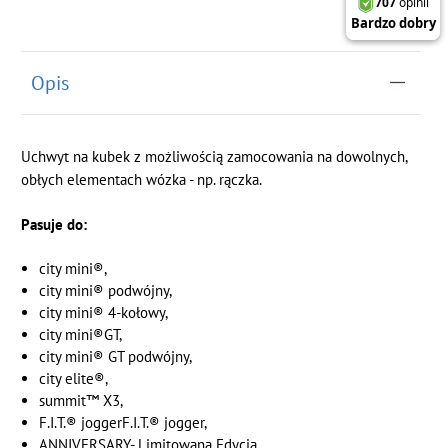
Opis
Uchwyt na kubek z możliwością zamocowania na dowolnych,
obłych elementach wózka - np. rączka.
Pasuje do:
city mini®,
city mini® podwójny,
city mini® 4-kołowy,
city mini®GT,
city mini® GT podwójny,
city elite®,
summit™ X3,
F.I.T.® joggerF.I.T.® jogger,
ANNIVERSARY- Limitowana Edycja