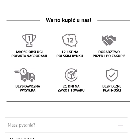
Warto kupić u nas!
JAKOŚĆ OBSŁUGI
12 LAT NA
DORADZTWO
POPARTA NAGRODAMI
POLSKIM RYNKU
PRZED I PO ZAKUPIE
BŁYSKAWICZNA
21 DNI NA
BEZPIECZNE
WYSYŁKA
ZWROT TOWARU
PŁATNOŚCI
Masz pytania?