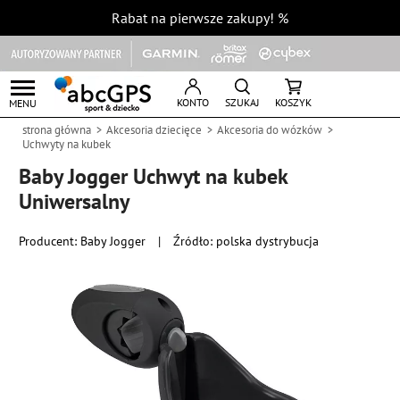
Rabat na pierwsze zakupy!
%
KONTO
SZUKAJ
KOSZYK
MENU
strona główna
Akcesoria dziecięce
Akcesoria do wózków
Uchwyty na kubek
Baby Jogger Uchwyt na kubek
Uniwersalny
Producent:
Baby Jogger
|
Źródło: polska dystrybucja