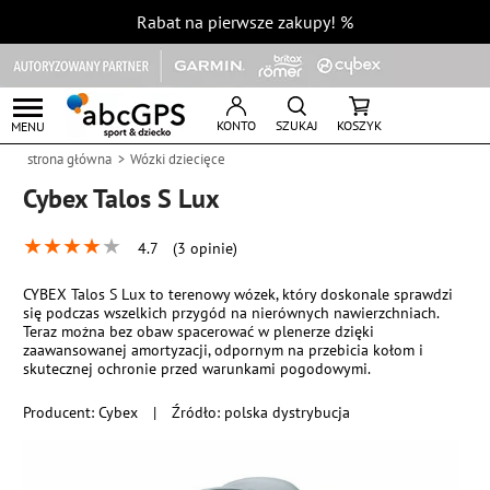
Rabat na pierwsze zakupy!
%
KONTO
SZUKAJ
KOSZYK
MENU
strona główna
Wózki dziecięce
Cybex Talos S Lux
★
★
★
★
★
4.7
(3 opinie)
CYBEX Talos S Lux to terenowy wózek, który doskonale sprawdzi
się podczas wszelkich przygód na nierównych nawierzchniach.
Teraz można bez obaw spacerować w plenerze dzięki
zaawansowanej amortyzacji, odpornym na przebicia kołom i
skutecznej ochronie przed warunkami pogodowymi.
Producent:
Cybex
|
Źródło: polska dystrybucja