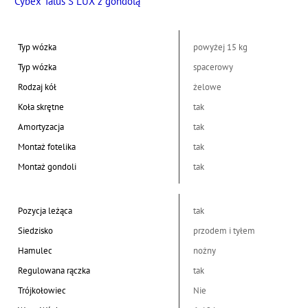
Cybex Talus S LUX z gondolą
Typ wózka
powyżej 15 kg
Typ wózka
spacerowy
Rodzaj kół
żelowe
Koła skrętne
tak
Amortyzacja
tak
Montaż fotelika
tak
Montaż gondoli
tak
Pozycja leżąca
tak
Siedzisko
przodem i tyłem
Hamulec
nożny
Regulowana rączka
tak
Trójkołowiec
Nie