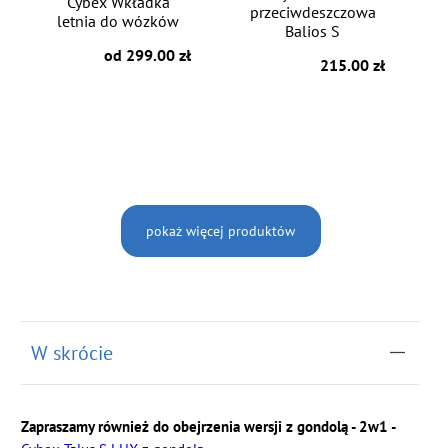
Cybex Wkładka
przeciwdeszczowa
letnia do wózków
Balios S
od 299.00 zł
215.00 zł
pokaż więcej produktów
W skrócie
Zapraszamy również do obejrzenia wersji z gondolą - 2w1 -