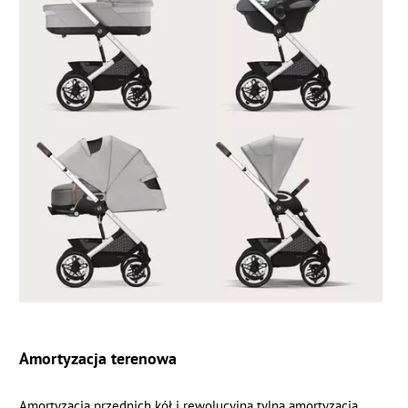
Amortyzacja terenowa
Amortyzacja przednich kół i rewolucyjna tylna amortyzacja