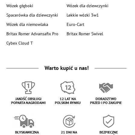
Wózek głęboki
Wózek dla dziewczynki
Spacerówka dla dziewczynki
Lekkie wózki 3w1
Wózek dla niemowlaka
Euro-Cart
Britax Romer Advansafix Pro
Britax Romer Swivel
Cybex Cloud T
Warto kupić u nas!
JAKOŚĆ OBSŁUGI
12 LAT NA
DORADZTWO
POPARTA NAGRODAMI
POLSKIM RYNKU
PRZED I PO ZAKUPIE
BŁYSKAWICZNA
21 DNI NA
BEZPIECZNE