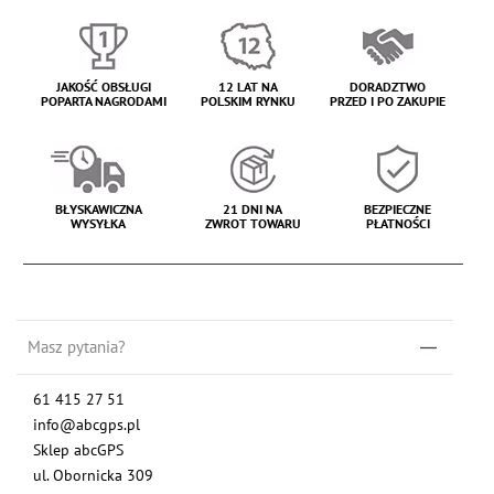
JAKOŚĆ OBSŁUGI
12 LAT NA
DORADZTWO
POPARTA NAGRODAMI
POLSKIM RYNKU
PRZED I PO ZAKUPIE
BŁYSKAWICZNA
21 DNI NA
BEZPIECZNE
WYSYŁKA
ZWROT TOWARU
PŁATNOŚCI
Masz pytania?
61 415 27 51
info@abcgps.pl
Sklep abcGPS
ul. Obornicka 309