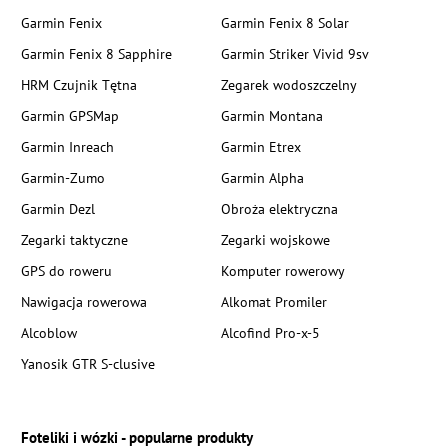
Garmin Fenix
Garmin Fenix 8 Solar
Garmin Fenix 8 Sapphire
Garmin Striker Vivid 9sv
HRM Czujnik Tętna
Zegarek wodoszczelny
Garmin GPSMap
Garmin Montana
Garmin Inreach
Garmin Etrex
Garmin-Zumo
Garmin Alpha
Garmin Dezl
Obroża elektryczna
Zegarki taktyczne
Zegarki wojskowe
GPS do roweru
Komputer rowerowy
Nawigacja rowerowa
Alkomat Promiler
Alcoblow
Alcofind Pro-x-5
Yanosik GTR S-clusive
Foteliki i wózki - popularne produkty