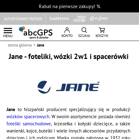
Rabat na pierwsze zakupy!
%
KONTO
SZUKAJ
KOSZYK
MENU
strona główna
Jane
Jane - foteliki, wózki 2w1 i spacerówki
Jane
to hiszpański producent specjalizujący się w produkcji
wózków spacerowych
. W swoim asortymencie posiada również
foteliki samochodowe
, krzesełka i kołyski dziecięce, a także
wanienki, kojce, butelki i wiele innych akcesoriów przydatnych
dzieciom i ich rodzicom. Marka została założona w 1932 roku