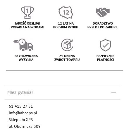
JAKOŚĆ OBSŁUGI
12 LAT NA
DORADZTWO
POPARTA NAGRODAMI
POLSKIM RYNKU
PRZED I PO ZAKUPIE
BŁYSKAWICZNA
21 DNI NA
BEZPIECZNE
WYSYŁKA
ZWROT TOWARU
PŁATNOŚCI
Masz pytania?
61 415 27 51
info@abcgps.pl
Sklep abcGPS
ul. Obornicka 309