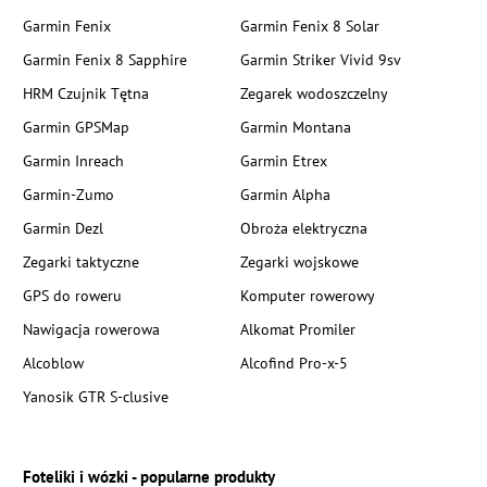
Garmin Fenix
Garmin Fenix 8 Solar
Garmin Fenix 8 Sapphire
Garmin Striker Vivid 9sv
HRM Czujnik Tętna
Zegarek wodoszczelny
Garmin GPSMap
Garmin Montana
Garmin Inreach
Garmin Etrex
Garmin-Zumo
Garmin Alpha
Garmin Dezl
Obroża elektryczna
Zegarki taktyczne
Zegarki wojskowe
GPS do roweru
Komputer rowerowy
Nawigacja rowerowa
Alkomat Promiler
Alcoblow
Alcofind Pro-x-5
Yanosik GTR S-clusive
Foteliki i wózki - popularne produkty