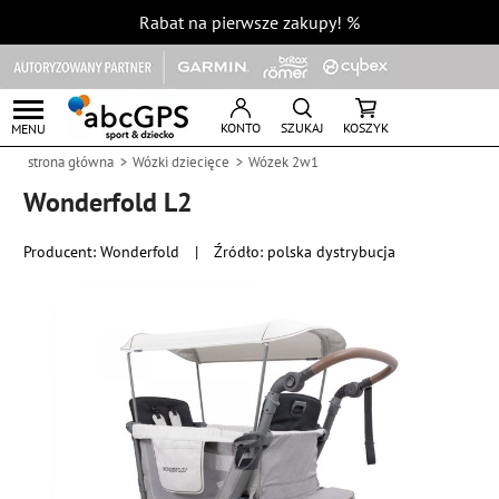
Rabat na pierwsze zakupy!
%
KONTO
SZUKAJ
KOSZYK
MENU
strona główna
Wózki dziecięce
Wózek 2w1
Wonderfold L2
Producent:
Wonderfold
|
Źródło: polska dystrybucja