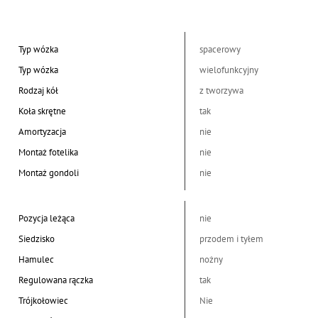
Typ wózka
spacerowy
Typ wózka
wielofunkcyjny
Rodzaj kół
z tworzywa
Koła skrętne
tak
Amortyzacja
nie
Montaż fotelika
nie
Montaż gondoli
nie
Pozycja leżąca
nie
Siedzisko
przodem i tyłem
Hamulec
nożny
Regulowana rączka
tak
Trójkołowiec
Nie