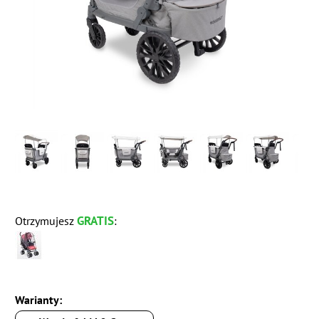
GRATIS
Otrzymujesz
:
Warianty: