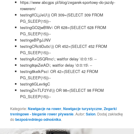
https://www abcgps pl/blog/zegarek-sportowy-do-jazdy-
rowerem/
testinglfCLjJeU\)) OR 309=(SELECT 309 FROM
PG_SLEEP(15))--
testingGO2jwBWv\ OR 628=(SELECT 628 FROM
PG_SLEEP(15))--
testingeBPgJJNV
testingCRc9Du0c\)) OR 452=(SELECT 452 FROM
PG_SLEEP(15))--
testingAxQSQRmc\; waitfor delay \0:0:15\ --
testing8qeZeiAD\; waitfor delay \0:0:15\ --
testing8kelkPsc\ OR 42=(SELECT 42 FROM
PG_SLEEP(15))--
testing6GLev9gC
testingZmTLF2Yd\)) OR 98=(SELECT 98 FROM
PG_SLEEP(15))--
Kategorie:
Nawigacje na rower
,
Nawigacje turystyczne
,
Zegarki
treningowe - bieganie rower pływanie
. Autor:
Salon
. Dodaj zakładkę
do
bezpośredniego odnośnika
.