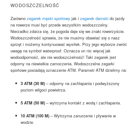
WODOSZCZELNOŚĆ
Zarówno
zegarek męski sportowy
jak i
zegarek damski
do jazdy
na rowerze musi być przede wszystkim wodoszczelny.
Nierzadko zdarza się, że pogoda daje się we znaki rowerzyście.
Wodoszczelność sprawia, że nie musimy obawiać się o nasz
sprzęt i możemy kontynuować wysiłek. Przy jego wyborze zwróć
uwagę na symbol waterproof. Oznacza on nic więcej jak
wodoodporność, ale nie wodoszczelność! Taki zegarek jest
odporny na niewielkie zamoczenia. Wodoszczelne zegarki
sportowe posiadają oznaczenie ATM. Parametr ATM dzielimy na:
3 ATM (30 M)
– odporny na zachlapania i podwyższony
poziom wilgoci powietrza.
5 ATM (50 M)
– wytrzyma kontakt z wodą i zachlapania.
10 ATM (100 M)
– Wytrzyma zanurzenie i pływanie w
wodzie.