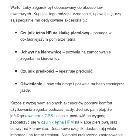
Warto, żeby zegarek był dopasowany do akcesoriów
rowerowych. Kupując tego rodzaju urządzenie, upewnij się, czy
są specjalnie mu dedykowane akcesoria tj.:
Czujnik tętna HR na klatkę piersiową
– pomaga w
dokładniejszym pomiarze tętna.
Uchwyt na kierownicę
– pozwala na zamocowanie
zegarka na kierownicy.
Czujnik prędkości
– rejestruje prędkość.
Oświetlenie
– oświetla drogę i pozwala na bezpieczniejszą
jazdę.
Każde z wyżej wymienionych akcesoriów poprawi komfort
użytkowania zegarka podczas jazdy. Jednak pamiętaj, że
jeżdżąc
rowerem z GPS
najlepiej postawić na wygodę i
zaopatrzyć się w
czujnik tętna HRM
na klatkę piersiową oraz
uchwyt na kierownicę. Dodatkowe czujniki dostarczają wiele
informacji na temat treningu. Niemniej praktyczne zastosowanie