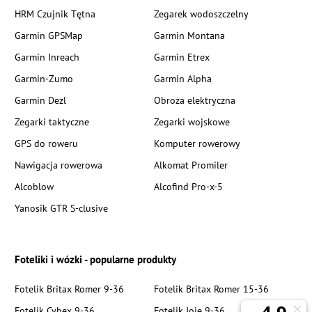
HRM Czujnik Tętna
Zegarek wodoszczelny
Garmin GPSMap
Garmin Montana
Garmin Inreach
Garmin Etrex
Garmin-Zumo
Garmin Alpha
Garmin Dezl
Obroża elektryczna
Zegarki taktyczne
Zegarki wojskowe
GPS do roweru
Komputer rowerowy
Nawigacja rowerowa
Alkomat Promiler
Alcoblow
Alcofind Pro-x-5
Yanosik GTR S-clusive
Foteliki i wózki - popularne produkty
Fotelik Britax Romer 9-36
Fotelik Britax Romer 15-36
Fotelik Cybex 9-36
Fotelik Joie 9-36