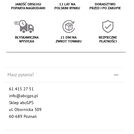
JAKOŚĆ OBSŁUGI
12 LAT NA
DORADZTWO
POPARTA NAGRODAMI
POLSKIM RYNKU
PRZED I PO ZAKUPIE
BŁYSKAWICZNA
21 DNI NA
BEZPIECZNE
WYSYŁKA
ZWROT TOWARU
PŁATNOŚCI
Masz pytania?
61 415 27 51
info@abcgps.pl
Sklep abcGPS
ul. Obornicka 309
60-689 Poznań