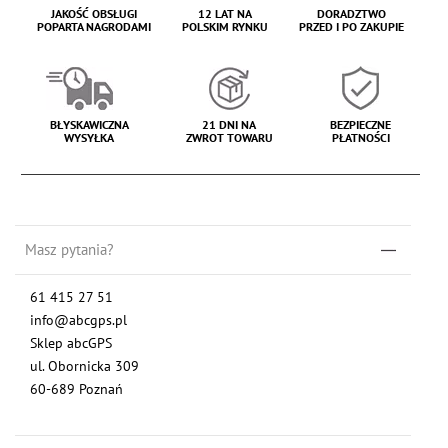
JAKOŚĆ OBSŁUGI
12 LAT NA
DORADZTWO
POPARTA NAGRODAMI
POLSKIM RYNKU
PRZED I PO ZAKUPIE
BŁYSKAWICZNA
21 DNI NA
BEZPIECZNE
WYSYŁKA
ZWROT TOWARU
PŁATNOŚCI
Masz pytania?
61 415 27 51
info@abcgps.pl
Sklep abcGPS
ul. Obornicka 309
60-689 Poznań