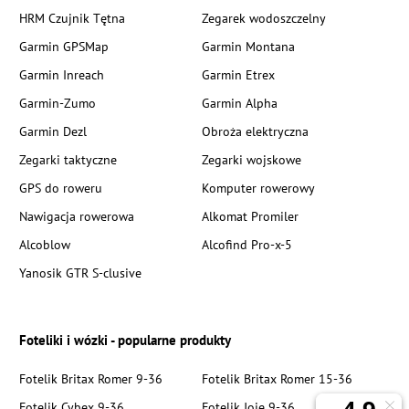
HRM Czujnik Tętna
Zegarek wodoszczelny
Garmin GPSMap
Garmin Montana
Garmin Inreach
Garmin Etrex
Garmin-Zumo
Garmin Alpha
Garmin Dezl
Obroża elektryczna
Zegarki taktyczne
Zegarki wojskowe
GPS do roweru
Komputer rowerowy
Nawigacja rowerowa
Alkomat Promiler
Alcoblow
Alcofind Pro-x-5
Yanosik GTR S-clusive
Foteliki i wózki - popularne produkty
Fotelik Britax Romer 9-36
Fotelik Britax Romer 15-36
Fotelik Cybex 9-36
Fotelik Joie 9-36