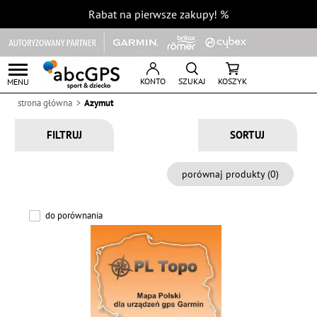
Rabat na pierwsze zakupy!
%
KONTO
SZUKAJ
KOSZYK
MENU
strona główna
Azymut
FILTRUJ
porównaj produkty (
0
)
do porównania