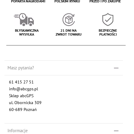
POPARTA NAGRODAMI
POLSKIM RYNKU
PRZED I PO ZAKUPIE
BŁYSKAWICZNA
21 DNI NA
BEZPIECZNE
WYSYŁKA
ZWROT TOWARU
PŁATNOŚCI
Masz pytania?
61 415 27 51
info@abcgps.pl
Sklep abcGPS
ul. Obornicka 309
60-689 Poznań
Informacje