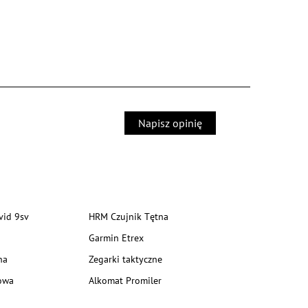
Napisz opinię
vid 9sv
HRM Czujnik Tętna
Garmin Etrex
na
Zegarki taktyczne
owa
Alkomat Promiler