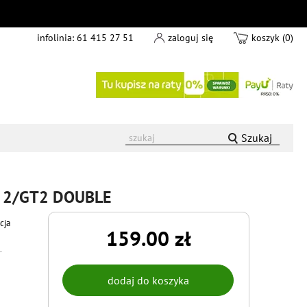
infolinia:
61 415 27 51
zaloguj się
koszyk (0)
Szukaj
NI 2/GT2 DOUBLE
cja
159.00 zł
.