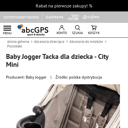
Rabat na pierwsze zakupy!
%
KONTO
SZUKAJ
KOSZYK
MENU
strona główna
Akcesoria dziecięce
Akcesoria do wózków
Pozostałe
Baby Jogger Tacka dla dziecka - City
Mini
Producent:
Baby Jogger
|
Źródło: polska dystrybucja