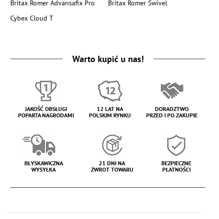
Britax Romer Advansafix Pro
Britax Romer Swivel
Cybex Cloud T
Warto kupić u nas!
JAKOŚĆ OBSŁUGI
12 LAT NA
DORADZTWO
POPARTA NAGRODAMI
POLSKIM RYNKU
PRZED I PO ZAKUPIE
BŁYSKAWICZNA
21 DNI NA
BEZPIECZNE
WYSYŁKA
ZWROT TOWARU
PŁATNOŚCI