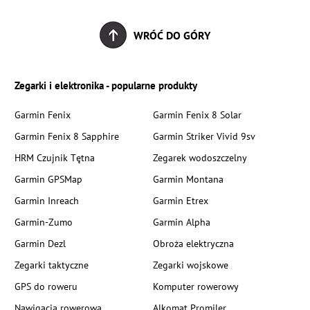
WRÓĆ DO GÓRY
Zegarki i elektronika - popularne produkty
Garmin Fenix
Garmin Fenix 8 Solar
Garmin Fenix 8 Sapphire
Garmin Striker Vivid 9sv
HRM Czujnik Tętna
Zegarek wodoszczelny
Garmin GPSMap
Garmin Montana
Garmin Inreach
Garmin Etrex
Garmin-Zumo
Garmin Alpha
Garmin Dezl
Obroża elektryczna
Zegarki taktyczne
Zegarki wojskowe
GPS do roweru
Komputer rowerowy
Nawigacja rowerowa
Alkomat Promiler