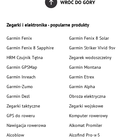
WRÓĆ DO GÓRY
Zegarki i elektronika - popularne produkty
Garmin Fenix
Garmin Fenix 8 Solar
Garmin Fenix 8 Sapphire
Garmin Striker Vivid 9sv
HRM Czujnik Tętna
Zegarek wodoszczelny
Garmin GPSMap
Garmin Montana
Garmin Inreach
Garmin Etrex
Garmin-Zumo
Garmin Alpha
Garmin Dezl
Obroża elektryczna
Zegarki taktyczne
Zegarki wojskowe
GPS do roweru
Komputer rowerowy
Nawigacja rowerowa
Alkomat Promiler
Alcoblow
Alcofind Pro-x-5