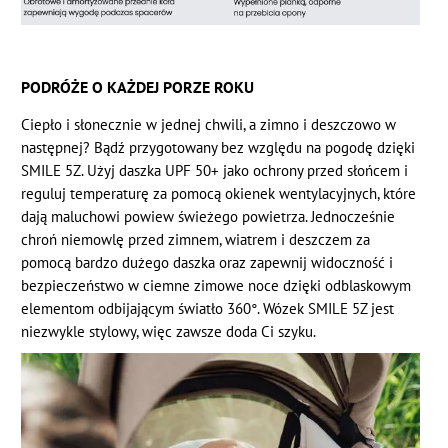
PODRÓŻE O KAŻDEJ PORZE ROKU
Ciepło i słonecznie w jednej chwili, a zimno i deszczowo w
następnej? Bądź przygotowany bez względu na pogodę dzięki
SMILE 5Z. Użyj daszka UPF 50+ jako ochrony przed słońcem i
reguluj temperaturę za pomocą okienek wentylacyjnych, które
dają maluchowi powiew świeżego powietrza. Jednocześnie
chroń niemowlę przed zimnem, wiatrem i deszczem za
pomocą bardzo dużego daszka oraz zapewnij widoczność i
bezpieczeństwo w ciemne zimowe noce dzięki odblaskowym
elementom odbijającym światło 360°. Wózek SMILE 5Z jest
niezwykle stylowy, więc zawsze doda Ci szyku.