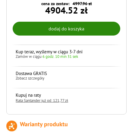
cena za zestaw:
4997.96 zł
4904.52 zł
Kup teraz, wyślemy w ciągu 3-7 dni
Zamów w ciągu
6 godz. 10 min 29 sek
Dostawa GRATIS
Zobacz szczegóły
Kupuj na raty
Rata Santander już od: 121,77 zł
Warianty produktu
do koszyka