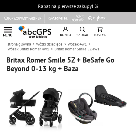
Rabat na pierwsze zakupy!
%
KONTO
SZUKAJ
KOSZYK
MENU
strona główna
Wózki dziecięce
Wózek 4w1
Wózek Britax Romer 4w1
Britax Romer Smile 5Z 4w1
Britax Romer Smile 5Z + BeSafe Go
Beyond 0-13 kg + Baza