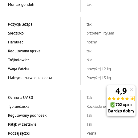
Montaż gondoli
tak
Pozycja leżąca
tak
Siedzisko
przodem i tyłem
Hamulec
nożny
Regulowana rączka
tak
Trójkołowiec
Nie
Waga Wózka
powyżej 12 kg
Maksymalna waga dziecka
Powyżej 15 kg
Ochrona UV 50
Tak
Typ siedziska
Rozkładane
Regulowany podnóżek
Tak
Pałąk w zestawie
Tak
Rodzaj rączki
Pełna