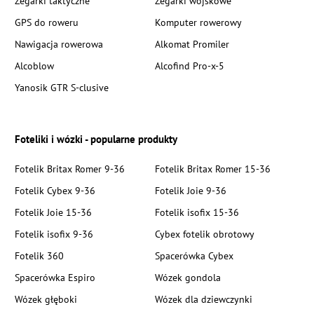
Zegarki taktyczne
Zegarki wojskowe
GPS do roweru
Komputer rowerowy
Nawigacja rowerowa
Alkomat Promiler
Alcoblow
Alcofind Pro-x-5
Yanosik GTR S-clusive
Foteliki i wózki - popularne produkty
Fotelik Britax Romer 9-36
Fotelik Britax Romer 15-36
Fotelik Cybex 9-36
Fotelik Joie 9-36
Fotelik Joie 15-36
Fotelik isofix 15-36
Fotelik isofix 9-36
Cybex fotelik obrotowy
Fotelik 360
Spacerówka Cybex
Spacerówka Espiro
Wózek gondola
Wózek głęboki
Wózek dla dziewczynki