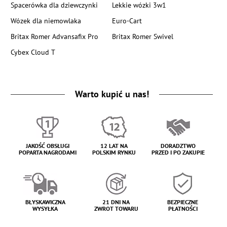
Spacerówka dla dziewczynki
Lekkie wózki 3w1
Wózek dla niemowlaka
Euro-Cart
Britax Romer Advansafix Pro
Britax Romer Swivel
Cybex Cloud T
Warto kupić u nas!
JAKOŚĆ OBSŁUGI
12 LAT NA
DORADZTWO
POPARTA NAGRODAMI
POLSKIM RYNKU
PRZED I PO ZAKUPIE
BŁYSKAWICZNA
21 DNI NA
BEZPIECZNE
WYSYŁKA
ZWROT TOWARU
PŁATNOŚCI