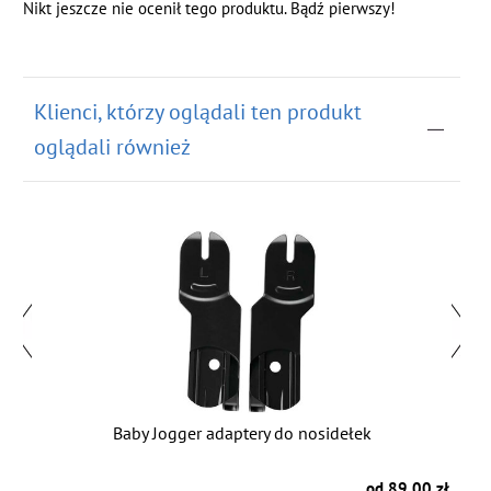
Nikt jeszcze nie ocenił tego produktu. Bądź pierwszy!
Klienci, którzy oglądali ten produkt
oglądali również
Baby Jogger adaptery do nosidełek
B
zł
od 89.00 zł