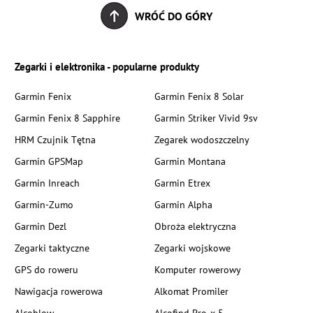
WRÓĆ DO GÓRY
Zegarki i elektronika - popularne produkty
Garmin Fenix
Garmin Fenix 8 Solar
Garmin Fenix 8 Sapphire
Garmin Striker Vivid 9sv
HRM Czujnik Tętna
Zegarek wodoszczelny
Garmin GPSMap
Garmin Montana
Garmin Inreach
Garmin Etrex
Garmin-Zumo
Garmin Alpha
Garmin Dezl
Obroża elektryczna
Zegarki taktyczne
Zegarki wojskowe
GPS do roweru
Komputer rowerowy
Nawigacja rowerowa
Alkomat Promiler
Alcoblow
Alcofind Pro-x-5