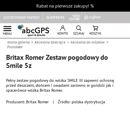
Rabat na pierwsze zakupy!
%
KONTO
SZUKAJ
KOSZYK
MENU
strona główna
Akcesoria dziecięce
Akcesoria do wózków
Pozostałe
Britax Romer Zestaw pogodowy do
Smile 5z
Pełny zestaw pogodowy do wózka SMILE III zapewni ochronę
przed deszczem, słońcem i owadami zarówno w gondoli jak i
spacerówce wózka Britax Romer.
Producent:
Britax Romer
|
Źródło: polska dystrybucja