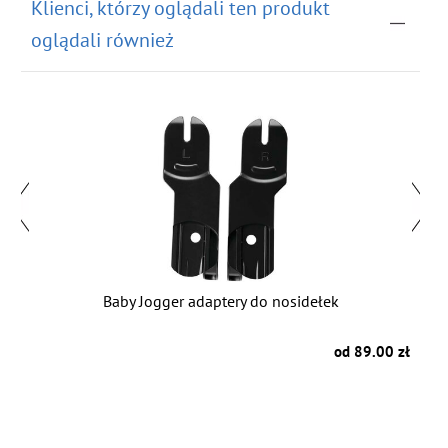
Klienci, którzy oglądali ten produkt
oglądali również
Baby Jogger adaptery do nosidełek
zł
od 89.00 zł