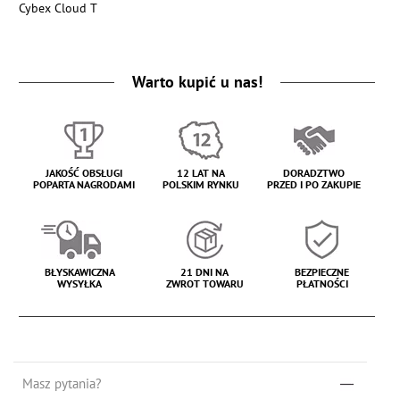
Cybex Cloud T
Warto kupić u nas!
JAKOŚĆ OBSŁUGI
12 LAT NA
DORADZTWO
POPARTA NAGRODAMI
POLSKIM RYNKU
PRZED I PO ZAKUPIE
BŁYSKAWICZNA
21 DNI NA
BEZPIECZNE
WYSYŁKA
ZWROT TOWARU
PŁATNOŚCI
Masz pytania?