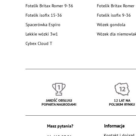
Fotelik Britax Romer 9-36
Fotelik Britax Romer
Fotelik isofix 15-36
Fotelik isofix 9-36
Spacerówka Espiro
Wózek gondola
Lekkie wózki 3w1
Wózek dla niemowla
Cybex Cloud T
JAKOŚĆ OBSŁUGI
12 LAT NA
POPARTA NAGRODAMI
POLSKIM RYNKU
Masz pytania?
Informacje
Kontakt i dojazd