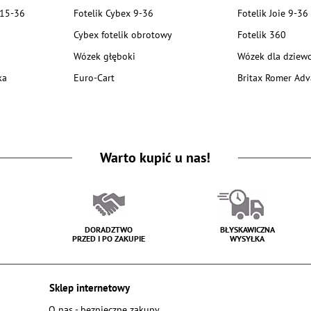
 15-36
Fotelik Cybex 9-36
Fotelik Joie 9-36
Cybex fotelik obrotowy
Fotelik 360
Wózek głęboki
Wózek dla dziewc
ka
Euro-Cart
Britax Romer Adv
Warto kupić u nas!
DORADZTWO
BŁYSKAWICZNA
PRZED I PO ZAKUPIE
WYSYŁKA
Sklep internetowy
O nas - bezpieczne zakupy