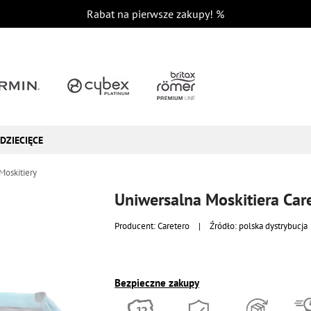
Rabat na pierwsze zakupy!
%
DZIECIĘCE
Moskitiery
Uniwersalna Moskitiera Care
Producent:
Caretero
|
Źródło: polska dystrybucja
Bezpieczne zakupy