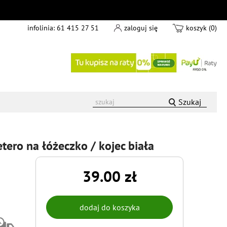
infolinia:
61 415 27 51
zaloguj się
koszyk (0)
Szukaj
tero na łóżeczko / kojec biała
39.00 zł