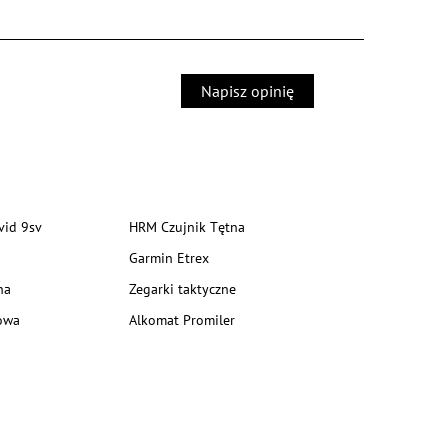
Napisz opinię
vid 9sv
HRM Czujnik Tętna
Garmin Etrex
na
Zegarki taktyczne
owa
Alkomat Promiler