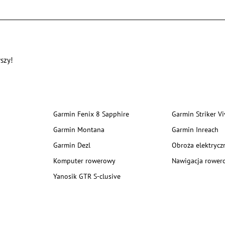
szy!
Garmin Fenix 8 Sapphire
Garmin Striker Vi
Garmin Montana
Garmin Inreach
Garmin Dezl
Obroża elektrycz
Komputer rowerowy
Nawigacja rower
Yanosik GTR S-clusive