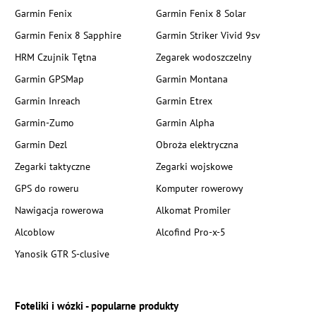
Garmin Fenix
Garmin Fenix 8 Solar
Garmin Fenix 8 Sapphire
Garmin Striker Vivid 9sv
HRM Czujnik Tętna
Zegarek wodoszczelny
Garmin GPSMap
Garmin Montana
Garmin Inreach
Garmin Etrex
Garmin-Zumo
Garmin Alpha
Garmin Dezl
Obroża elektryczna
Zegarki taktyczne
Zegarki wojskowe
GPS do roweru
Komputer rowerowy
Nawigacja rowerowa
Alkomat Promiler
Alcoblow
Alcofind Pro-x-5
Yanosik GTR S-clusive
Foteliki i wózki - popularne produkty