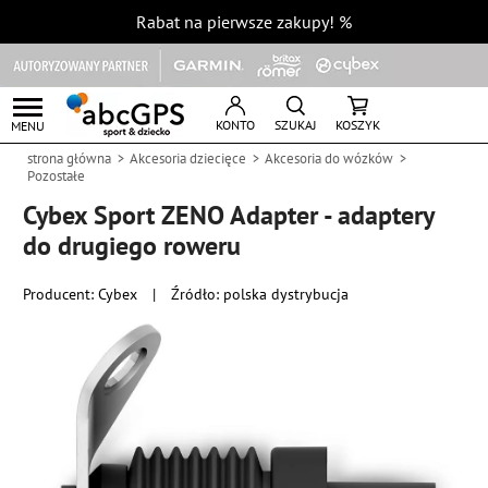
Rabat na pierwsze zakupy!
%
KONTO
SZUKAJ
KOSZYK
MENU
strona główna
Akcesoria dziecięce
Akcesoria do wózków
Pozostałe
Cybex Sport ZENO Adapter - adaptery
do drugiego roweru
Producent:
Cybex
|
Źródło: polska dystrybucja