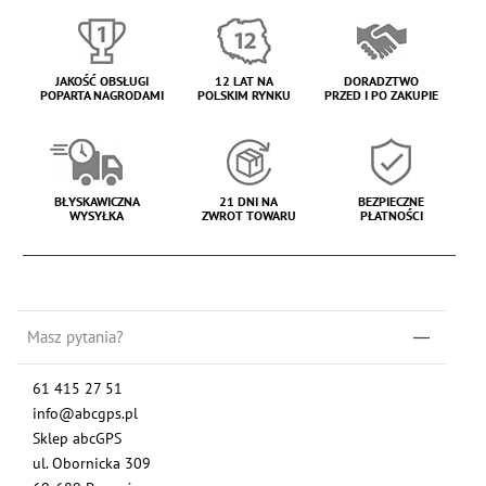
JAKOŚĆ OBSŁUGI
12 LAT NA
DORADZTWO
POPARTA NAGRODAMI
POLSKIM RYNKU
PRZED I PO ZAKUPIE
BŁYSKAWICZNA
21 DNI NA
BEZPIECZNE
WYSYŁKA
ZWROT TOWARU
PŁATNOŚCI
Masz pytania?
61 415 27 51
info@abcgps.pl
Sklep abcGPS
ul. Obornicka 309