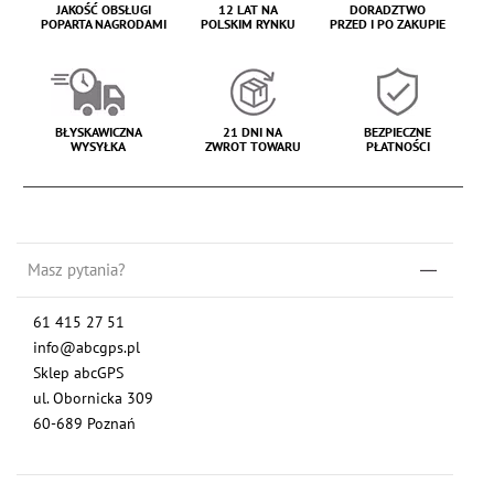
JAKOŚĆ OBSŁUGI
12 LAT NA
DORADZTWO
POPARTA NAGRODAMI
POLSKIM RYNKU
PRZED I PO ZAKUPIE
BŁYSKAWICZNA
21 DNI NA
BEZPIECZNE
WYSYŁKA
ZWROT TOWARU
PŁATNOŚCI
Masz pytania?
61 415 27 51
info@abcgps.pl
Sklep abcGPS
ul. Obornicka 309
60-689 Poznań