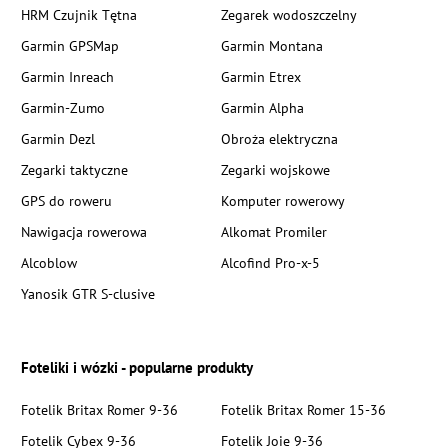
HRM Czujnik Tętna
Zegarek wodoszczelny
Garmin GPSMap
Garmin Montana
Garmin Inreach
Garmin Etrex
Garmin-Zumo
Garmin Alpha
Garmin Dezl
Obroża elektryczna
Zegarki taktyczne
Zegarki wojskowe
GPS do roweru
Komputer rowerowy
Nawigacja rowerowa
Alkomat Promiler
Alcoblow
Alcofind Pro-x-5
Yanosik GTR S-clusive
Foteliki i wózki - popularne produkty
Fotelik Britax Romer 9-36
Fotelik Britax Romer 15-36
Fotelik Cybex 9-36
Fotelik Joie 9-36