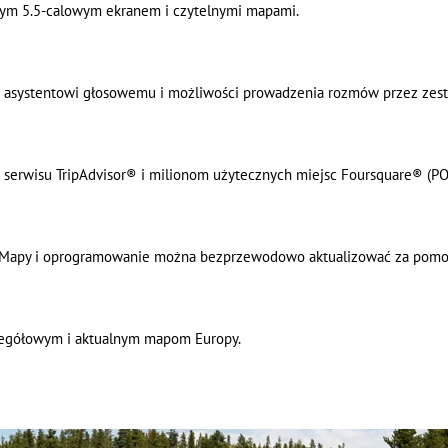
nym 5.5-calowym ekranem i czytelnymi mapami.
i asystentowi głosowemu i możliwości prowadzenia rozmów przez zes
serwisu TripAdvisor® i milionom użytecznych miejsc Foursquare® (POI
. Mapy i oprogramowanie można bezprzewodowo aktualizować za pomo
czegółowym i aktualnym mapom Europy.