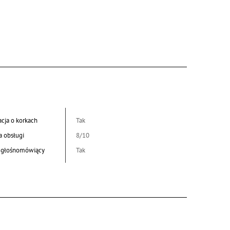
cja o korkach
Tak
a obsługi
8/10
 głośnomówiący
Tak