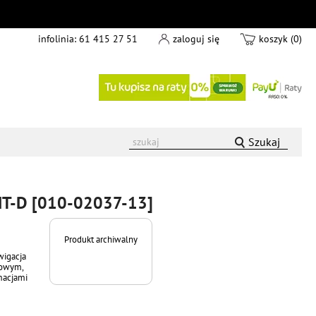
infolinia:
61 415 27 51
zaloguj się
koszyk (0)
Szukaj
MT-D [010-02037-13]
Produkt archiwalny
wigacja
iowym,
macjami