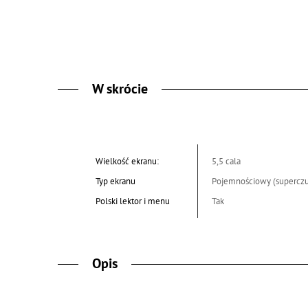
W skrócie
Wielkość ekranu:
5,5 cala
Typ ekranu
Pojemnościowy (superczu
Polski lektor i menu
Tak
Opis