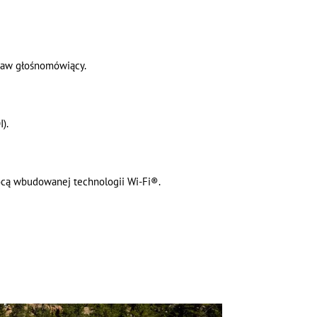
taw głośnomówiący.
).
cą wbudowanej technologii Wi-Fi®.