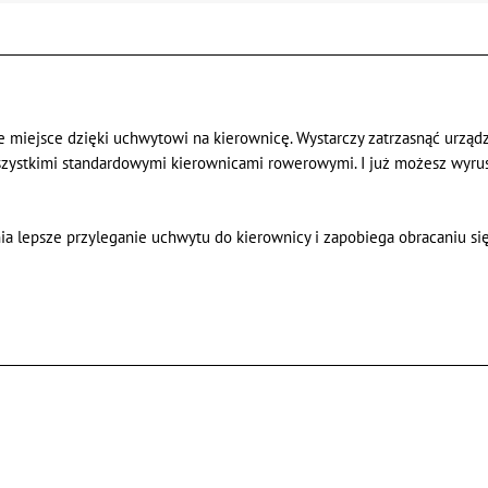
miejsce dzięki uchwytowi na kierownicę. Wystarczy zatrzasnąć urządz
ystkimi standardowymi kierownicami rowerowymi. I już możesz wyrus
a lepsze przyleganie uchwytu do kierownicy i zapobiega obracaniu si