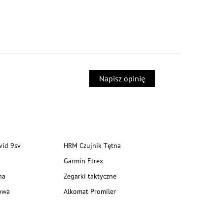
Napisz opinię
vid 9sv
HRM Czujnik Tętna
Garmin Etrex
na
Zegarki taktyczne
owa
Alkomat Promiler