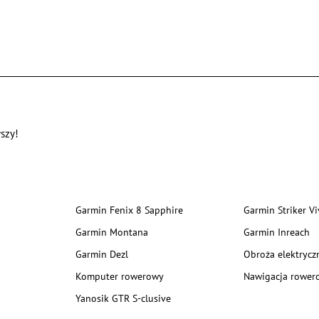
szy!
Garmin Fenix 8 Sapphire
Garmin Striker Vi
Garmin Montana
Garmin Inreach
Garmin Dezl
Obroża elektrycz
Komputer rowerowy
Nawigacja rower
Yanosik GTR S-clusive