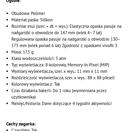
Ogólne:
Obudowa: Polimer
Materiał paska: Silikon
Rozmiar etui (szer. × dł. × wys.): Elastyczna opaska pasuje na
nadgarstki o obwodzie do 147 mm (wiek 4–7 lat)
Regulowana opaska pasuje na nadgarstki o obwodzie 130–
175 mm (wiek ponad 6 lat) Zgodność z opaskami vívofit 3
Masa: 17,5 g
Klasa wodoszczelności: 5 atm
Typ wyświetlacza: 8-kolorowy, Memory-In-Pixel (MIP)
Wymiary wyświetlacza, szer. x wys.: 11 mm x 11 mm
Rozdzielczość wyświetlacza, szer. x wys.: 88 x 88 pikseli
Kolorowy wyświetlacz: Tak
Czas działania baterii: Do 1 roku (wymieniana przez
użytkownika)
Pamięć/historia: Dane dotyczące 4 tygodni aktywności
Cechy zegarka:
Czas/data: Tak