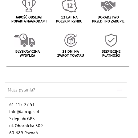
JAKOŚĆ OBSŁUGI
12 LAT NA
DORADZTWO
POPARTA NAGRODAMI
POLSKIM RYNKU
PRZED I PO ZAKUPIE
BŁYSKAWICZNA
21 DNI NA
BEZPIECZNE
WYSYŁKA
ZWROT TOWARU
PŁATNOŚCI
Masz pytania?
61 415 27 51
info@abcgps.pl
Sklep abcGPS
ul. Obornicka 309
60-689 Poznań