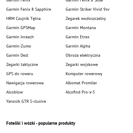
Garmin Fenix
Garmin Fenix 8 Solar
Garmin Fenix 8 Sapphire
Garmin Striker Vivid 9sv
HRM Czujnik Tętna
Zegarek wodoszczelny
Garmin GPSMap
Garmin Montana
Garmin Inreach
Garmin Etrex
Garmin-Zumo
Garmin Alpha
Garmin Dezl
Obroża elektryczna
Zegarki taktyczne
Zegarki wojskowe
GPS do roweru
Komputer rowerowy
Nawigacja rowerowa
Alkomat Promiler
Alcoblow
Alcofind Pro-x-5
Yanosik GTR S-clusive
Foteliki i wózki - popularne produkty