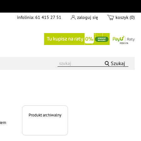
infolinia:
61 415 27 51
zaloguj się
koszyk (0)
Szukaj
Produkt archiwalny
kiem