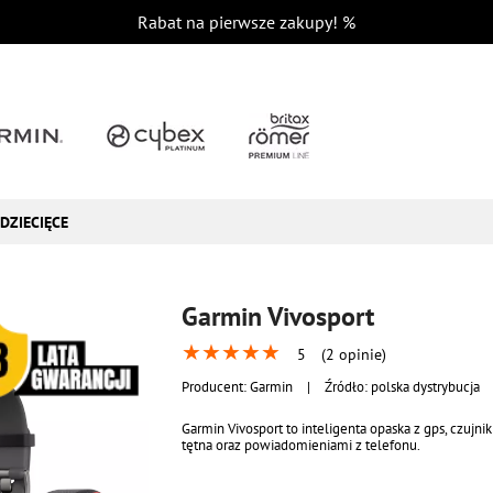
Rabat na pierwsze zakupy!
%
DZIECIĘCE
Garmin Vivosport
★
★
★
★
★
5
(2 opinie)
Producent:
Garmin
|
Źródło: polska dystrybucja
Garmin Vivosport to inteligenta opaska z gps, czujni
tętna oraz powiadomieniami z telefonu.