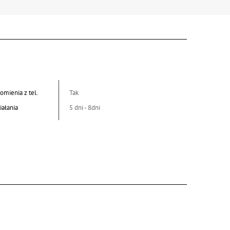
omienia z tel.
Tak
iałania
5 dni - 8dni