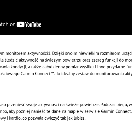
ym monitorem aktywności1. Dzięki swoim niewielkim rozmiarom urządzen
a śledzić aktywność na świeżym powietrzu oraz szereg funkcji do mo
nia kondycji, a także całodzienny pomiar wysiłku i inne przydatne fu
ościowego Garmin Connect™. To idealny zestaw do monitorowania akt
przenieść swoje aktywności na świeże powietrze. Podczas biegu, węd
tempo, aby później nanieść te dane na mapie w serwisie Garmin Connec
wy i kardio, co pozwala ćwiczyć tak jak lubisz.