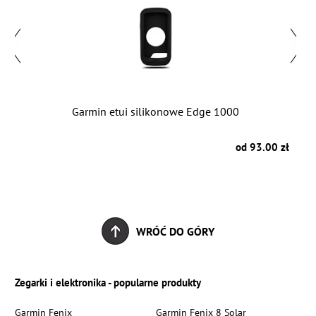
Garmin etui silikonowe Edge 1000
G
10
zł
od 93.00 zł
WRÓĆ DO GÓRY
Zegarki i elektronika - popularne produkty
Garmin Fenix
Garmin Fenix 8 Solar