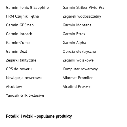
Garmin Fenix 8 Sapphire
Garmin Striker Vivid 9sv
HRM Czujnik Tętna
Zegarek wodoszczelny
Garmin GPSMap
Garmin Montana
Garmin Inreach
Garmin Etrex
Garmin-Zumo
Garmin Alpha
Garmin Dezl
Obroża elektryczna
Zegarki taktyczne
Zegarki wojskowe
GPS do roweru
Komputer rowerowy
Nawigacja rowerowa
Alkomat Promiler
Alcoblow
Alcofind Pro-x-5
Yanosik GTR S-clusive
Foteliki i wózki - popularne produkty