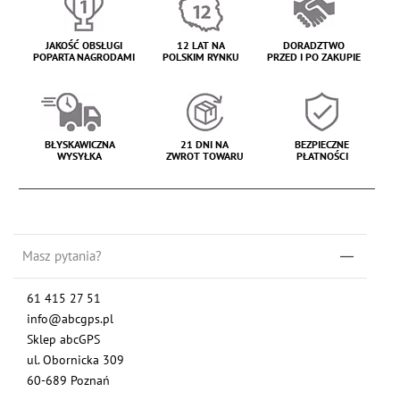
JAKOŚĆ OBSŁUGI
12 LAT NA
DORADZTWO
POPARTA NAGRODAMI
POLSKIM RYNKU
PRZED I PO ZAKUPIE
BŁYSKAWICZNA
21 DNI NA
BEZPIECZNE
WYSYŁKA
ZWROT TOWARU
PŁATNOŚCI
Masz pytania?
61 415 27 51
info@abcgps.pl
Sklep abcGPS
ul. Obornicka 309
60-689 Poznań