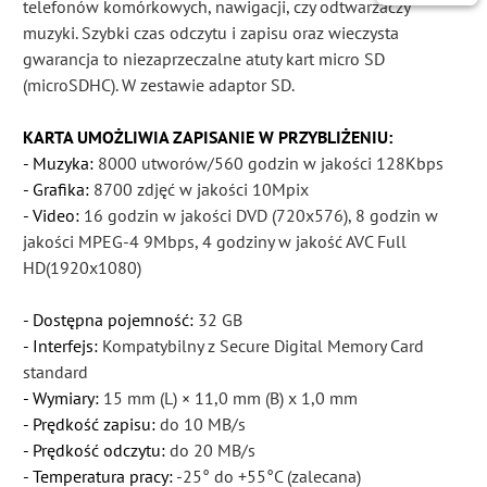
telefonów komórkowych, nawigacji, czy odtwarzaczy
muzyki. Szybki czas odczytu i zapisu oraz wieczysta
gwarancja to niezaprzeczalne atuty kart micro SD
(microSDHC). W zestawie adaptor SD.
KARTA UMOŻLIWIA ZAPISANIE W PRZYBLIŻENIU:
- Muzyka:
8000 utworów/560 godzin w jakości 128Kbps
- Grafika:
8700 zdjęć w jakości 10Mpix
- Video:
16 godzin w jakości DVD (720x576), 8 godzin w
jakości MPEG-4 9Mbps, 4 godziny w jakość AVC Full
HD(1920x1080)
- Dostępna pojemność:
32 GB
- Interfejs:
Kompatybilny z Secure Digital Memory Card
standard
- Wymiary:
15 mm (L) × 11,0 mm (B) x 1,0 mm
- Prędkość zapisu:
do 10 MB/s
- Prędkość odczytu:
do 20 MB/s
- Temperatura pracy:
-25° do +55°C (zalecana)