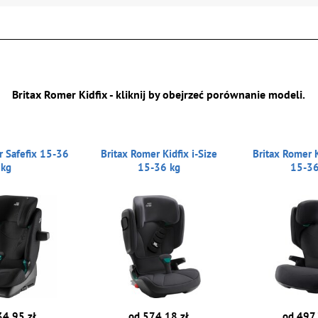
Britax Romer Kidfix - kliknij by obejrzeć porównanie modeli.
r Safefix 15-36
Britax Romer Kidfix i-Size
Britax Romer 
kg
15-36 kg
15-36
34.95 zł
od 574.18 zł
od 497.