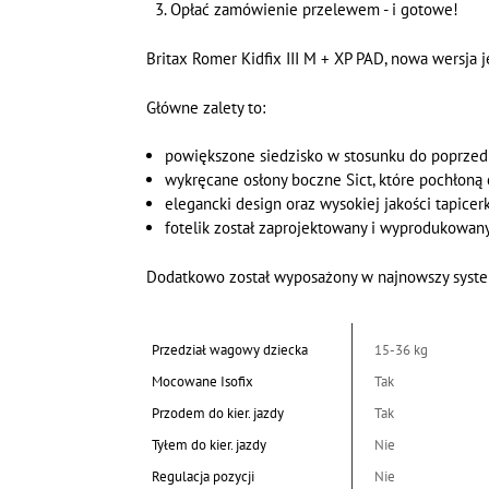
Opłać zamówienie przelewem - i gotowe!
Britax Romer Kidfix III M + XP PAD, nowa wersja 
Główne zalety to:
powiększone siedzisko w stosunku do poprzed
wykręcane osłony boczne Sict, które pochłoną
elegancki design oraz wysokiej jakości tapicer
fotelik został zaprojektowany i wyprodukowa
Dodatkowo został wyposażony w najnowszy system 
Przedział wagowy dziecka
15-36 kg
Mocowane Isofix
Tak
Przodem do kier. jazdy
Tak
Tyłem do kier. jazdy
Nie
Regulacja pozycji
Nie