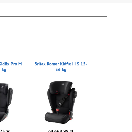
Kidfix Pro M
Britax Romer Kidfix III S 15-
 kg
36 kg
75 zł
od 668.99 zł