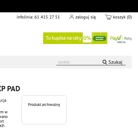
infolinia:
61 415 27 51
zaloguj się
koszyk (0)
Szukaj
 XP PAD
ucja
Produkt archiwalny
rym w
owano
rt.
 XP-