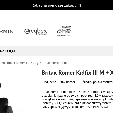
Rabat na pierwsze zakupy!
%
DZIECIĘCE
telik Britax Romer 15-36 kg
Britax Romer Kidfix
Britax Romer Kidfix III M +
Producent:
Britax Romer
|
Źródło: polska dystryb
Britax Romer Kidfix III M + XP PAD to fotelik, w któ
przeciwnieństwie do swoich poprzedników zastos
powiększone siedzisko, zapewniające większy komfo
Systemy SICT, SecureGuard oraz dodatkowy system
PAD zapewniają wysoki poziom bezpieczeństwa.