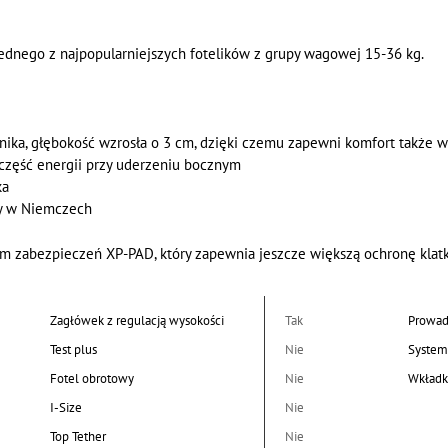
jednego z najpopularniejszych fotelików z grupy wagowej 15-36 kg.
nika, głębokość wzrosła o 3 cm, dzięki czemu zapewni komfort także 
 część energii przy uderzeniu bocznym
ka
ny w Niemczech
zabezpieczeń XP-PAD, który zapewnia jeszcze większą ochronę klatki 
Zagłówek z regulacją wysokości
Tak
Prowad
Test plus
Nie
System
Fotel obrotowy
Nie
Wkładk
I-Size
Nie
Top Tether
Nie