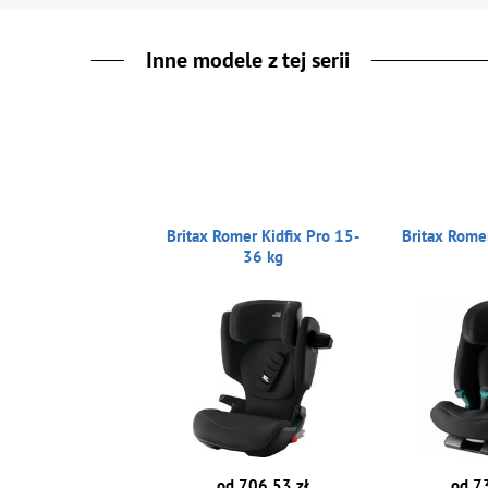
Inne modele z tej serii
Britax Romer Kidfix Pro 15-
Britax Rome
36 kg
od 706.53 zł
od 7