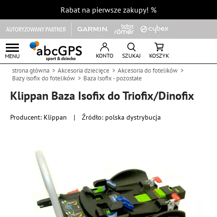
Rabat na pierwsze zakupy!
%
KONTO
SZUKAJ
KOSZYK
MENU
strona główna
Akcesoria dziecięce
Akcesoria do fotelików
Bazy isofix do fotelików
Baza Isofix - pozostałe
Klippan Baza Isofix do Triofix/Dinofix
Producent:
Klippan
|
Źródło: polska dystrybucja