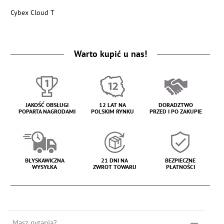
Cybex Cloud T
Warto kupić u nas!
JAKOŚĆ OBSŁUGI
12 LAT NA
DORADZTWO
POPARTA NAGRODAMI
POLSKIM RYNKU
PRZED I PO ZAKUPIE
BŁYSKAWICZNA
21 DNI NA
BEZPIECZNE
WYSYŁKA
ZWROT TOWARU
PŁATNOŚCI
Masz pytania?