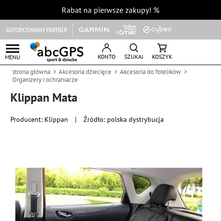
Rabat na pierwsze zakupy!
%
KONTO
SZUKAJ
KOSZYK
MENU
strona główna
Akcesoria dziecięce
Akcesoria do fotelików
Organizery i ochraniacze
Klippan Mata
Producent:
Klippan
|
Źródło: polska dystrybucja