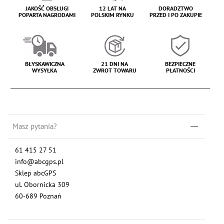
JAKOŚĆ OBSŁUGI
12 LAT NA
DORADZTWO
POPARTA NAGRODAMI
POLSKIM RYNKU
PRZED I PO ZAKUPIE
BŁYSKAWICZNA
21 DNI NA
BEZPIECZNE
WYSYŁKA
ZWROT TOWARU
PŁATNOŚCI
Masz pytania?
61 415 27 51
info@abcgps.pl
Sklep abcGPS
ul. Obornicka 309
60-689 Poznań