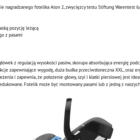
ie nagradzanego fotelika Aton 2, zwycięzcy testu Stiftung Warentest 6
aską pozycję leżącą
go z pasami
agłówek z regulacją wysokości pasów, skorupa absorbująca energię p
kcje zapewniające wygodę, duża budka przeciwsłoneczna XXL, oraz e
eżenia i zapewnia, że położenie głowy, szyi i klatki piersiowej jest i
edukowane. Fotelik może być montowany pasami lub z jedną z naszych 