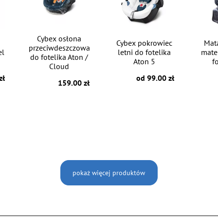
Cybex osłona
Cybex pokrowiec
Mat
przeciwdeszczowa
el
letni do fotelika
mate
do fotelika Aton /
Aton 5
fo
Cloud
zł
od 99.00 zł
159.00 zł
pokaż więcej produktów