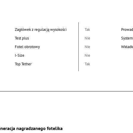
Zagłówek z regulacją wysokości
Tak
Prowad
Test plus
Nie
System
Fotel obrotowy
Nie
Wkładk
I-Size
Nie
Top Tether
Tak
1
neracja nagradzanego fotelika