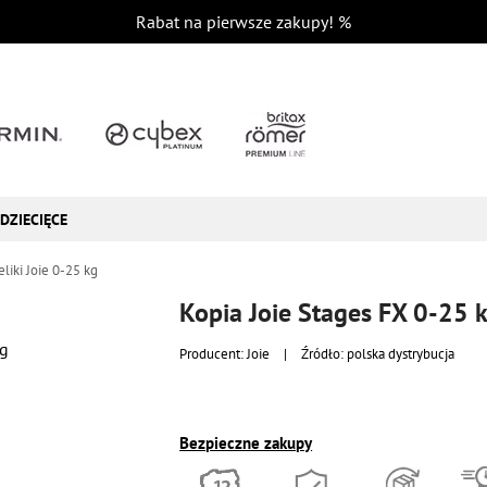
Rabat na pierwsze zakupy!
%
DZIECIĘCE
eliki Joie 0-25 kg
Kopia Joie Stages FX 0-25 
Producent:
Joie
|
Źródło: polska dystrybucja
Bezpieczne zakupy