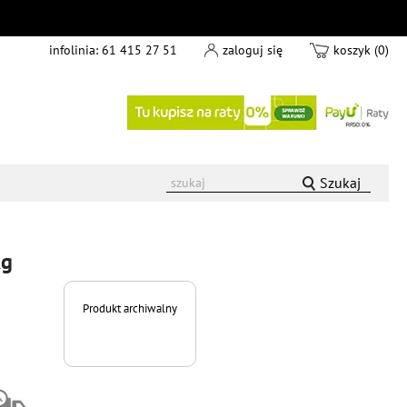
infolinia:
61 415 27 51
zaloguj się
koszyk (0)
Szukaj
kg
Produkt archiwalny