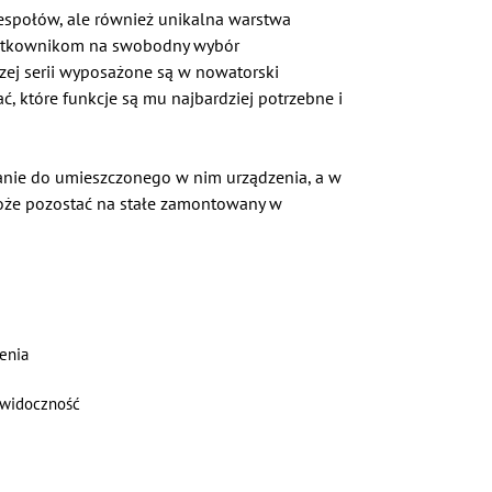
społów, ale również unikalna warstwa
użytkownikom na swobodny wybór
ej serii wyposażone są w nowatorski
 które funkcje są mu najbardziej potrzebne i
anie do umieszczonego w nim urządzenia, a w
może pozostać na stałe zamontowany w
enia
 widoczność