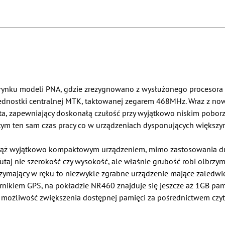
 rynku modeli PNA, gdzie zrezygnowano z wysłużonego procesor
j jednostki centralnej MTK, taktowanej zegarem 468MHz. Wraz z n
, zapewniający doskonałą czułość przy wyjątkowo niskim poborze 
tym ten sam czas pracy co w urządzeniach dysponujących większy
iąż wyjątkowo kompaktowym urządzeniem, mimo zastosowania duż
Tutaj nie szerokość czy wysokość, ale właśnie grubość robi olbrzy
rzymający w ręku to niezwykle zgrabne urządzenie mające zaledw
ikiem GPS, na pokładzie NR460 znajduje się jeszcze aż 1GB pamię
e możliwość zwiększenia dostępnej pamięci za pośrednictwem czyt