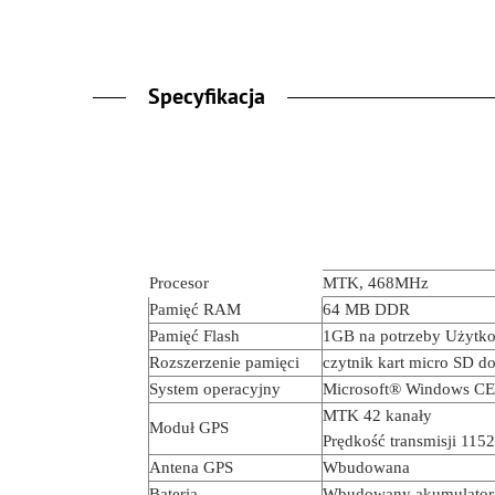
Specyfikacja
Procesor
MTK, 468MHz
Pamięć RAM
64 MB DDR
Pamięć Flash
1GB na potrzeby Użytkow
Rozszerzenie pamięci
czytnik kart micro SD d
System operacyjny
Microsoft® Windows CE
MTK 42 kanały
Moduł GPS
Prędkość transmisji 115
Antena GPS
Wbudowana
Bateria
Wbudowany akumulator 