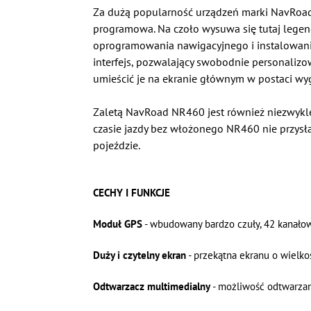
Za dużą popularność urządzeń marki NavRoad
programowa. Na czoło wysuwa się tutaj lege
oprogramowania nawigacyjnego i instalowanie
interfejs, pozwalający swobodnie personalizo
umieścić je na ekranie głównym w postaci wy
Zaletą NavRoad NR460 jest również niezwykle
czasie jazdy bez włożonego NR460 nie przysł
pojeździe.
CECHY I FUNKCJE
Moduł GPS
- wbudowany bardzo czuły, 42 kanałow
Duży i czytelny ekran
- przekątna ekranu o wielko
Odtwarzacz multimedialny
- możliwość odtwarzan