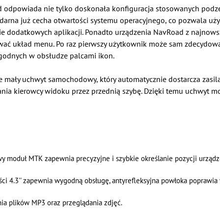
 odpowiada nie tylko doskonała konfiguracja stosowanych podze
ndarna już cecha otwartości systemu operacyjnego, co pozwala 
 dodatkowych aplikacji. Ponadto urządzenia NavRoad z najnowsz
wać układ menu. Po raz pierwszy użytkownik może sam zdecydować,
godnych w obsłudze palcami ikon.
 mały uchwyt samochodowy, który automatycznie dostarcza zasil
ania kierowcy widoku przez przednią szybę. Dzięki temu uchwyt 
y moduł MTK zapewnia precyzyjne i szybkie określanie pozycji urządz
ści 4.3'' zapewnia wygodną obsługę, antyrefleksyjna powłoka poprawia
ia plików MP3 oraz przeglądania zdjęć.