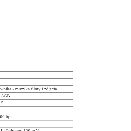
nika - muzyka filmy i zdjęcia
o 8GB
 5
.
200 bps
Li-Polymer, 520 mAh