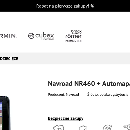
Rabat na pierwsze zakupy!
%
DZIECIĘCE
Navroad NR460 + Automapa
Producent:
Navroad
|
Źródło: polska dystrybucja
Bezpieczne zakupy