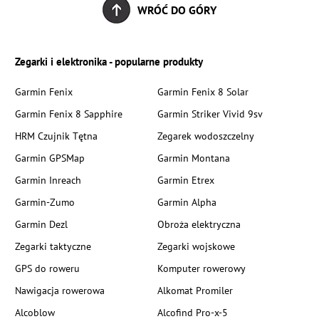
WRÓĆ DO GÓRY
Zegarki i elektronika - popularne produkty
Garmin Fenix
Garmin Fenix 8 Solar
Garmin Fenix 8 Sapphire
Garmin Striker Vivid 9sv
HRM Czujnik Tętna
Zegarek wodoszczelny
Garmin GPSMap
Garmin Montana
Garmin Inreach
Garmin Etrex
Garmin-Zumo
Garmin Alpha
Garmin Dezl
Obroża elektryczna
Zegarki taktyczne
Zegarki wojskowe
GPS do roweru
Komputer rowerowy
Nawigacja rowerowa
Alkomat Promiler
Alcoblow
Alcofind Pro-x-5