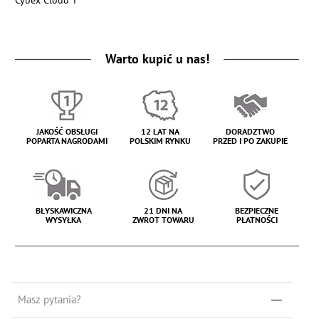
Cybex Cloud T
Warto kupić u nas!
JAKOŚĆ OBSŁUGI
12 LAT NA
DORADZTWO
POPARTA NAGRODAMI
POLSKIM RYNKU
PRZED I PO ZAKUPIE
BŁYSKAWICZNA
21 DNI NA
BEZPIECZNE
WYSYŁKA
ZWROT TOWARU
PŁATNOŚCI
Masz pytania?