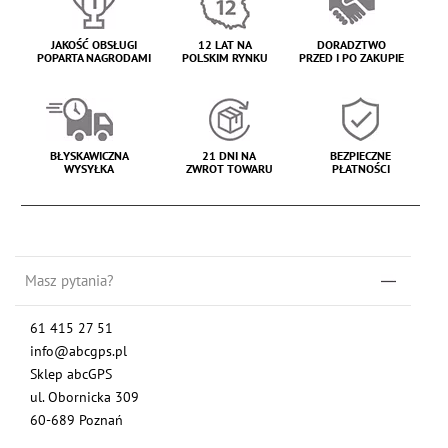
JAKOŚĆ OBSŁUGI
12 LAT NA
DORADZTWO
POPARTA NAGRODAMI
POLSKIM RYNKU
PRZED I PO ZAKUPIE
BŁYSKAWICZNA
21 DNI NA
BEZPIECZNE
WYSYŁKA
ZWROT TOWARU
PŁATNOŚCI
Masz pytania?
61 415 27 51
info@abcgps.pl
Sklep abcGPS
ul. Obornicka 309
60-689 Poznań