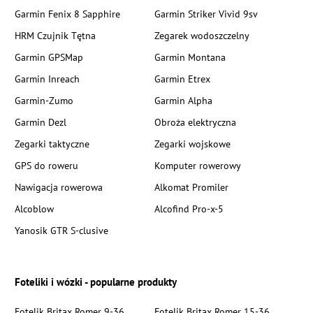
Garmin Fenix 8 Sapphire
Garmin Striker Vivid 9sv
HRM Czujnik Tętna
Zegarek wodoszczelny
Garmin GPSMap
Garmin Montana
Garmin Inreach
Garmin Etrex
Garmin-Zumo
Garmin Alpha
Garmin Dezl
Obroża elektryczna
Zegarki taktyczne
Zegarki wojskowe
GPS do roweru
Komputer rowerowy
Nawigacja rowerowa
Alkomat Promiler
Alcoblow
Alcofind Pro-x-5
Yanosik GTR S-clusive
Foteliki i wózki - popularne produkty
Fotelik Britax Romer 9-36
Fotelik Britax Romer 15-36