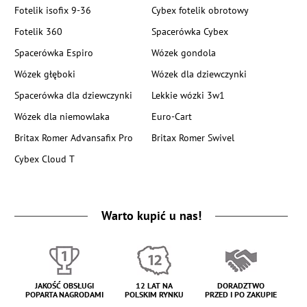
Fotelik isofix 9-36
Cybex fotelik obrotowy
Fotelik 360
Spacerówka Cybex
Spacerówka Espiro
Wózek gondola
Wózek głęboki
Wózek dla dziewczynki
Spacerówka dla dziewczynki
Lekkie wózki 3w1
Wózek dla niemowlaka
Euro-Cart
Britax Romer Advansafix Pro
Britax Romer Swivel
Cybex Cloud T
Warto kupić u nas!
JAKOŚĆ OBSŁUGI
12 LAT NA
DORADZTWO
POPARTA NAGRODAMI
POLSKIM RYNKU
PRZED I PO ZAKUPIE