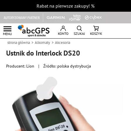
Rabat na pierwsze zakupy!
%
KONTO
SZUKAJ
KOSZYK
MENU
strona główna
Alkomaty
Akcesoria
Ustnik do Interlock DS20
Producent:
Lion
|
Źródło: polska dystrybucja