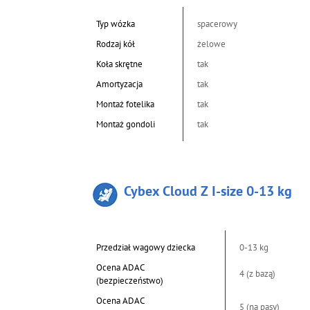
Typ wózka
spacerowy
Rodzaj kół
żelowe
Koła skrętne
tak
Amortyzacja
tak
Montaż fotelika
tak
Montaż gondoli
tak
Cybex Cloud Z I-size 0-13 kg
Przedział wagowy dziecka
0-13 kg
Ocena ADAC
4 (z bazą)
(bezpieczeństwo)
Ocena ADAC
5 (na pasy)