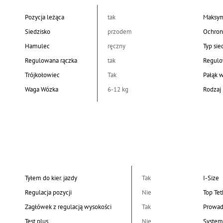
Pozycja leżąca
tak
Maksym
Siedzisko
przodem
Ochron
Hamulec
ręczny
Typ sie
Regulowana rączka
tak
Regulo
Trójkołowiec
Tak
Pałąk 
Waga Wózka
6-12 kg
Rodzaj 
Tyłem do kier. jazdy
Tak
I-Size
Regulacja pozycji
Nie
Top Tet
Zagłówek z regulacją wysokości
Tak
Prowad
Test plus
Nie
System