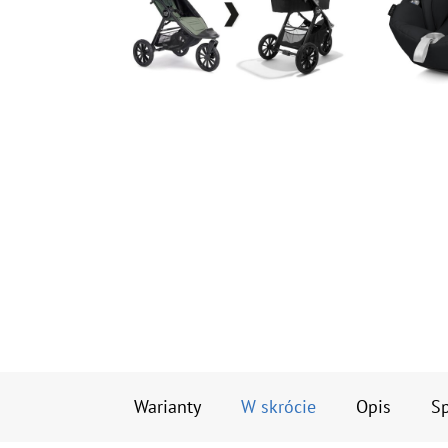
Warianty
W skrócie
Opis
Sp