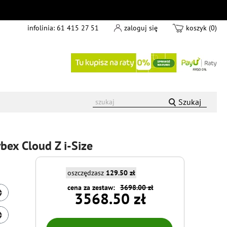
infolinia:
61 415 27 51
zaloguj się
koszyk (0)
Szukaj
ybex Cloud Z i-Size
oszczędzasz
129.50 zł
cena za zestaw:
3698.00 zł
3568.50 zł