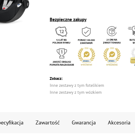
Bezpieczne zakupy
Zobacz:
Inne zestawy z tym fotelikiem
Inne zestawy z tym wózkiem
ecyfikacja
Zawartość
Gwarancja
Akcesoria