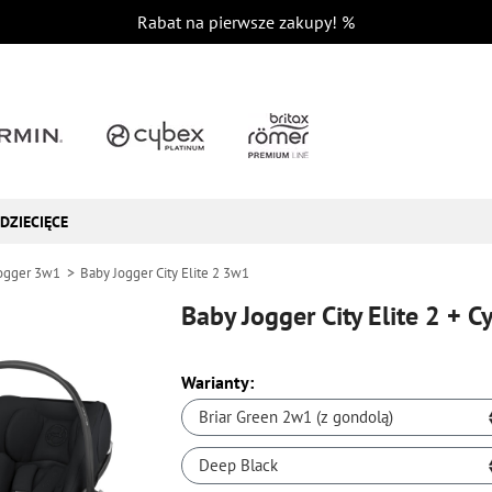
Rabat na pierwsze zakupy!
%
DZIECIĘCE
ogger 3w1
Baby Jogger City Elite 2 3w1
Baby Jogger City Elite 2 + C
Warianty:
Briar Green 2w1 (z gondolą)
Deep Black