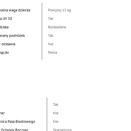
alna waga dziecka
Powyżej 15 kg
a UV 50
Tak
dziska
Rozkładane
wany podnóżek
Tak
w zestawie
Nie
rączki
Pełna
Tak
her
Nie
nica Pasa Biodrowego
Nie
 Ochrony Bocznej
Zewnętrzny