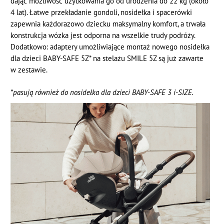
dając możliwość użytkowania go od urodzenia do 22 kg (około
4 lat). Łatwe przekładanie gondoli, nosidełka i spacerówki
zapewnia każdorazowo dziecku maksymalny komfort, a trwała
konstrukcja wózka jest odporna na wszelkie trudy podróży.
Dodatkowo: adaptery umożliwiające montaż nowego nosidełka
dla dzieci BABY-SAFE 5Z* na stelażu SMILE 5Z są już zawarte
w zestawie.
*pasują również do nosidełka dla dzieci BABY-SAFE 3 i-SIZE.