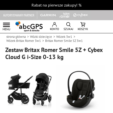
Rabat na pierwsze zakupy!
%
KONTO
SZUKAJ
KOSZYK
MENU
strona główna
Wózki dziecięce
Wózek 3w1
Wózek Britax Romer 3w1
Britax Romer Smile 5Z 3w1
Zestaw Britax Romer Smile 5Z + Cybex
Cloud G i-Size 0-13 kg