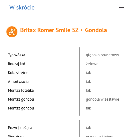
W skrócie
Britax Romer Smile 5Z + Gondola
Typ wózka
głęboko-spacerowy
Rodzaj kół
żelowe
Koła skrętne
tak
Amortyzacja
tak
Montaż fotelika
tak
Montaż gondoli
gondola w zestawie
Montaż gondoli
tak
Pozycja leżąca
tak
Siedzisko
przodem i tyłem