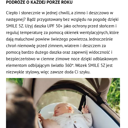
PODRÓŻE O KAŻDEJ PORZE ROKU
Ciepło i słonecznie w jednej chwili, a zimno i deszczowo w
następnej? Bądź przygotowany bez względu na pogodę dzięki
SMILE 5Z. Użyj daszka UPF 50+ jako ochrony przed słońcem i
reguluj temperaturę za pomocą okienek wentylacyjnych, które
dają maluchowi powiew świeżego powietrza. Jednocześnie
chroń niemowlę przed zimnem, wiatrem i deszczem za
pomocą bardzo dużego daszka oraz zapewnij widoczność i
bezpieczeństwo w ciemne zimowe noce dzięki odblaskowym
elementom odbijającym światło 360°. Wózek SMILE 5Z jest
niezwykle stylowy, więc zawsze doda Ci szyku.