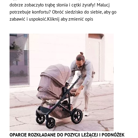
dobrze zobaczyło trąbę słonia i cętki żyrafy! Malucj
potrzebuje konfortu? Obróć siedzisko do siebie, aby go
zabawić i uspokoić.Kliknij aby zmienić opis
OPARCIE ROZKŁADANE DO POZYCJI LEŻĄCEJ I PODNÓŻEK