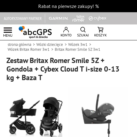
Rabat na pierwsze zakupy!
%
KONTO
SZUKAJ
KOSZYK
MENU
strona główna
Wózki dziecięce
Wózek 3w1
Wózek Britax Romer 3w1
Britax Romer Smile 5Z 3w1
Zestaw Britax Romer Smile 5Z +
Gondola + Cybex Cloud T i-size 0-13
kg + Baza T