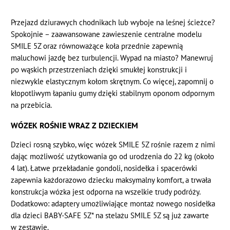
Przejazd dziurawych chodnikach lub wyboje na leśnej ścieżce?
Spokojnie – zaawansowane zawieszenie centralne modelu
SMILE 5Z oraz równoważące koła przednie zapewnią
maluchowi jazdę bez turbulencji. Wypad na miasto? Manewruj
po wąskich przestrzeniach dzięki smukłej konstrukcji i
niezwykle elastycznym kołom skrętnym. Co więcej, zapomnij o
kłopotliwym łapaniu gumy dzięki stabilnym oponom odpornym
na przebicia.
WÓZEK ROŚNIE WRAZ Z DZIECKIEM
Dzieci rosną szybko, więc wózek SMILE 5Z rośnie razem z nimi
dając możliwość użytkowania go od urodzenia do 22 kg (około
4 lat). Łatwe przekładanie gondoli, nosidełka i spacerówki
zapewnia każdorazowo dziecku maksymalny komfort, a trwała
konstrukcja wózka jest odporna na wszelkie trudy podróży.
Dodatkowo: adaptery umożliwiające montaż nowego nosidełka
dla dzieci BABY-SAFE 5Z* na stelażu SMILE 5Z są już zawarte
w zestawie.