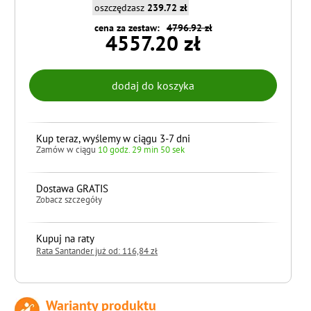
oszczędzasz
239.72 zł
cena za zestaw:
4796.92 zł
4557.20 zł
Kup teraz, wyślemy w ciągu 3-7 dni
Zamów w ciągu
10 godz. 29 min 48 sek
Dostawa GRATIS
Zobacz szczegóły
Kupuj na raty
Rata Santander już od: 116,84 zł
Warianty produktu
do koszyka