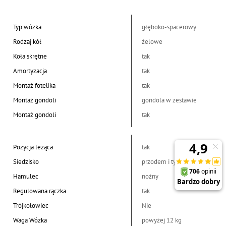
Typ wózka
głęboko-spacerowy
Rodzaj kół
żelowe
Koła skrętne
tak
Amortyzacja
tak
Montaż fotelika
tak
Montaż gondoli
gondola w zestawie
Montaż gondoli
tak
Pozycja leżąca
tak
Siedzisko
przodem i tyłem
Hamulec
nożny
Regulowana rączka
tak
Trójkołowiec
Nie
Waga Wózka
powyżej 12 kg