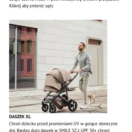
Kliknij aby zmienić opis
DASZEK XL
Chroń dziecko przed promieniami UV w gorące słoneczne
dni. Bardzo duży daszek w SMILE 5Z z UPF 50+ chroni