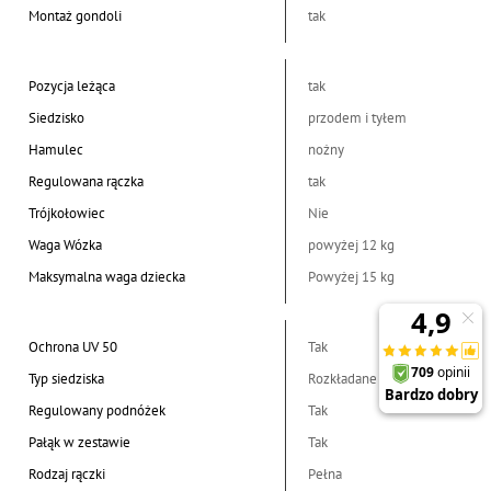
Montaż gondoli
tak
Pozycja leżąca
tak
Siedzisko
przodem i tyłem
Hamulec
nożny
Regulowana rączka
tak
Trójkołowiec
Nie
Waga Wózka
powyżej 12 kg
Maksymalna waga dziecka
Powyżej 15 kg
Ochrona UV 50
Tak
Typ siedziska
Rozkładane
Regulowany podnóżek
Tak
Pałąk w zestawie
Tak
Rodzaj rączki
Pełna