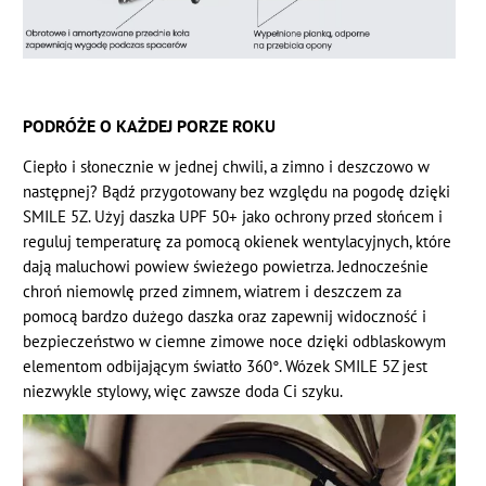
PODRÓŻE O KAŻDEJ PORZE ROKU
Ciepło i słonecznie w jednej chwili, a zimno i deszczowo w
następnej? Bądź przygotowany bez względu na pogodę dzięki
SMILE 5Z. Użyj daszka UPF 50+ jako ochrony przed słońcem i
reguluj temperaturę za pomocą okienek wentylacyjnych, które
dają maluchowi powiew świeżego powietrza. Jednocześnie
chroń niemowlę przed zimnem, wiatrem i deszczem za
pomocą bardzo dużego daszka oraz zapewnij widoczność i
bezpieczeństwo w ciemne zimowe noce dzięki odblaskowym
elementom odbijającym światło 360°. Wózek SMILE 5Z jest
niezwykle stylowy, więc zawsze doda Ci szyku.