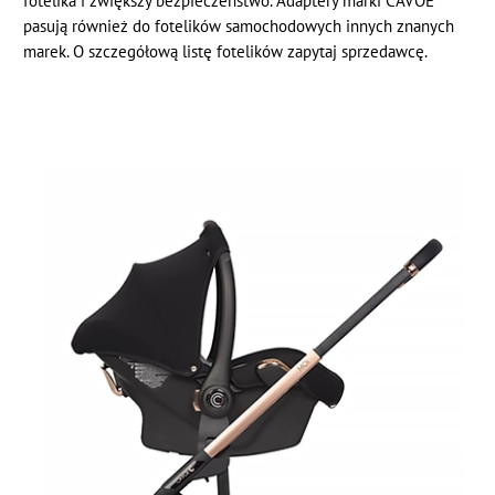
fotelika i zwiększy bezpieczeństwo. Adaptery marki CAVOE
pasują również do fotelików samochodowych innych znanych
marek. O szczegółową listę fotelików zapytaj sprzedawcę.