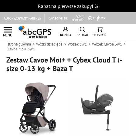
Rabat na pierwsze zakupy!
%
KONTO
SZUKAJ
KOSZYK
MENU
strona główna
Wózki dziecięce
Wózek 3w1
Wózek Cavoe 3w1
Cavoe Moi+ 3w1
Zestaw Cavoe Moi+ + Cybex Cloud T i-
size 0-13 kg + Baza T