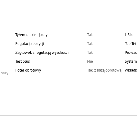
Tyłem do kier. jazdy
Tak
I-Size
Regulacja pozycji
Tak
Top Tet
Zagłówek z regulacją wysokości
Tak
Prowad
Test plus
Nie
System
Fotel obrotowy
Tak, z bazą obrotową
Wkładk
 bazy