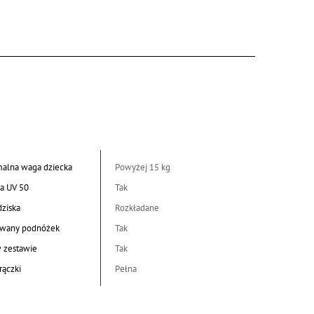
alna waga dziecka
Powyżej 15 kg
a UV 50
Tak
dziska
Rozkładane
wany podnóżek
Tak
w zestawie
Tak
rączki
Pełna