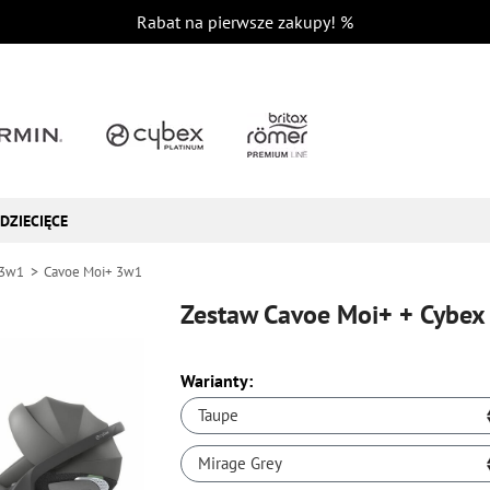
Rabat na pierwsze zakupy!
%
DZIECIĘCE
 3w1
Cavoe Moi+ 3w1
Zestaw Cavoe Moi+ + Cybex 
Warianty:
Taupe
Mirage Grey