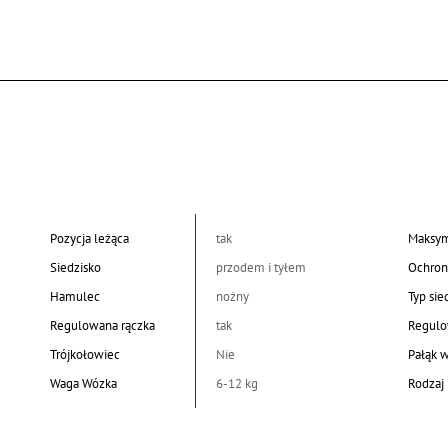
Pozycja leżąca
tak
Maksym
Siedzisko
przodem i tyłem
Ochron
Hamulec
nożny
Typ sie
Regulowana rączka
tak
Regulo
Trójkołowiec
Nie
Pałąk 
Waga Wózka
6-12 kg
Rodzaj 