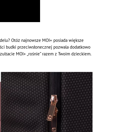
delu? Otóż najnowsze MOI+ posiada większe
kości budki przeciwsłonecznej pozwala dodatkowo
zultacie MOI+ „rośnie” razem z Twoim dzieckiem.