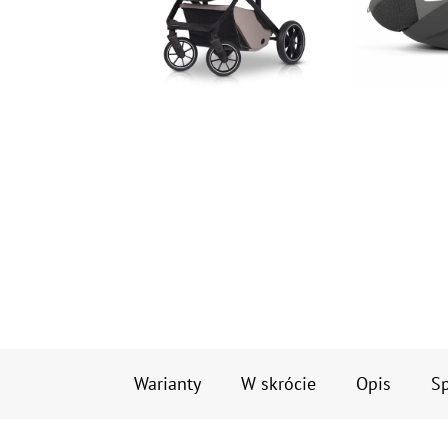
Warianty
W skrócie
Opis
Sp