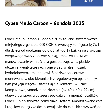
Cybex Melio Carbon + Gondola 2025
Cybex Melio Carbon + Gondola 2025 to lekki system wózka
miejskiego z gondolą COCOON S, tworzący konfigurację 2w1
dla dzieci od urodzenia do ok. 3 lat (do 15 kg). Rama z włókna
węglowego waży zaledwie 5,9 kg, umożliwiając łatwe
manewrowanie w mieście, a gondola zapewnia płaskie
ułożenie, wentylację i ochronę przed wiatrem dzięki
hydrofobowemu materiałowi. Siedzisko spacerowe
montowane w obu kierunkach z regulowanym oparciem (w
tym pozycja leżąca) i siateczką dla komfortu w upale.
Kompaktowe, samodzielne złożenie (ok. 69 x 49 x 29 cm)
ułatwia transport, a adaptery pozwalają na montaż fotelików
Cybex lub gb, tworząc pełny travel system. Amortyzowane koła
i regulowana rączka dostosowują się do miejskich wyzwań, od