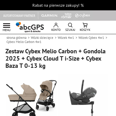
Rabat na pierwsze zakupy!
%
KONTO
SZUKAJ
KOSZYK
MENU
strona główna
Wózki dziecięce
Wózek 4w1
Wózek Cybex 4w1
Cybex Melio Carbon 4w1
Zestaw Cybex Melio Carbon + Gondola
2025 + Cybex Cloud T i-Size + Cybex
Baza T 0-13 kg