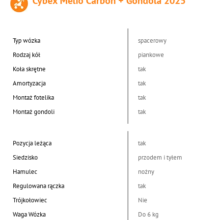
Cybex Melio Carbon + Gondola 2025
Typ wózka
spacerowy
Rodzaj kół
piankowe
Koła skrętne
tak
Amortyzacja
tak
Montaż fotelika
tak
Montaż gondoli
tak
Pozycja leżąca
tak
Siedzisko
przodem i tyłem
Hamulec
nożny
Regulowana rączka
tak
Trójkołowiec
Nie
Waga Wózka
Do 6 kg