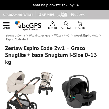
Rabat na pierwsze zakupy!
%
KONTO
SZUKAJ
KOSZYK
MENU
strona główna
Wózki dziecięce
Wózek 4w1
Wózek Espiro 4w1
Espiro Code 4w1
Zestaw Espiro Code 2w1 + Graco
Snuglite + baza Snugturn i-Size 0-13
kg