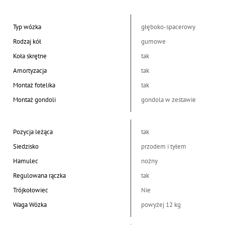
Typ wózka
głęboko-spacerowy
Rodzaj kół
gumowe
Koła skrętne
tak
Amortyzacja
tak
Montaż fotelika
tak
Montaż gondoli
gondola w zestawie
Pozycja leżąca
tak
Siedzisko
przodem i tyłem
Hamulec
nożny
Regulowana rączka
tak
Trójkołowiec
Nie
Waga Wózka
powyżej 12 kg