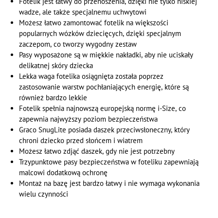
Fotelik jest łatwy do przenoszenia, dzięki nie tylko niskiej
wadze, ale także specjalnemu uchwytowi
Możesz łatwo zamontować fotelik na większości
popularnych wózków dziecięcych, dzięki specjalnym
zaczepom, co tworzy wygodny zestaw
Pasy wyposażone są w miękkie nakładki, aby nie uciskały
delikatnej skóry dziecka
Lekka waga fotelika osiągnięta została poprzez
zastosowanie warstw pochłaniających energię, które są
również bardzo lekkie
Fotelik spełnia najnowszą europejską normę i-Size, co
zapewnia najwyższy poziom bezpieczeństwa
Graco SnugLite posiada daszek przeciwsłoneczny, który
chroni dziecko przed słońcem i wiatrem
Możesz łatwo zdjąć daszek, gdy nie jest potrzebny
Trzypunktowe pasy bezpieczeństwa w foteliku zapewniają
malcowi dodatkową ochronę
Montaż na bazę jest bardzo łatwy i nie wymaga wykonania
wielu czynności