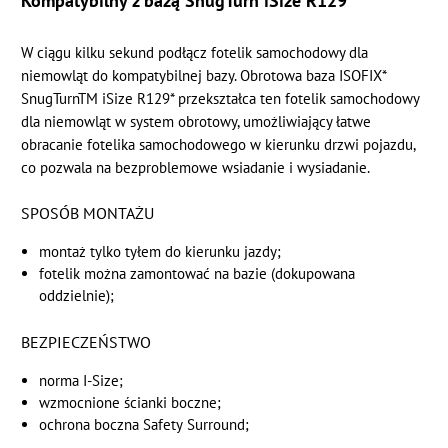
Kompatybilny z bazą SnugTurn iSize R129
W ciągu kilku sekund podłącz fotelik samochodowy dla
niemowląt do kompatybilnej bazy. Obrotowa baza ISOFIX*
SnugTurnTM iSize R129* przekształca ten fotelik samochodowy
dla niemowląt w system obrotowy, umożliwiający łatwe
obracanie fotelika samochodowego w kierunku drzwi pojazdu,
co pozwala na bezproblemowe wsiadanie i wysiadanie.
SPOSÓB MONTAŻU
montaż tylko tyłem do kierunku jazdy;
fotelik można zamontować na bazie (dokupowana
oddzielnie);
BEZPIECZEŃSTWO
norma I-Size;
wzmocnione ścianki boczne;
ochrona boczna Safety Surround;