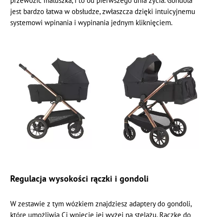
przewozić maluszka, i to od pierwszego dnia życia. Gondola
jest bardzo łatwa w obsłudze, zwłaszcza dzięki intuicyjnemu
systemowi wpinania i wypinania jednym kliknięciem.
Regulacja wysokości rączki i gondoli
W zestawie z tym wózkiem znajdziesz adaptery do gondoli,
które umożliwią Ci wpięcie jej wyżej na stelażu. Rączkę do