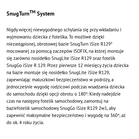
TM
SnugTurn
System
Nigdy więcej niewygodnego schylania się przy wkładaniu i
wyjmowaniu dziecka z fotelika. To możliwe dzięki
niezastąpionej, obrotowej bazie SnugTurn iSize R129*
mocowanej za pomocą zaczepów ISOFIX, na której montuje
się zarówno nosidełko SnugLite iSize R129 oraz fotelik
SnugGo iSize R 129. Przez pierwsze 12 miesięcy życia dziecka
na bazie montuje się nosidełko SnugLite iSize R129,
zapewniając maluszkowi bezpieczeństwo w podróży, a
jednocześnie wygodę rodzicowi podczas wsadzania dziecka
do samochodu dzięki opcji obrotu o 180°. Kiedy nadejdzie
czas na następny fotelik samochodowy, zamontuj na
baziefotelik samochodowy SnugGo iSize R129 2w1, aby
zapewnić maksymalne bezpieczeństwo i wygodę na 360°, aż
do ok. 4 roku życia.