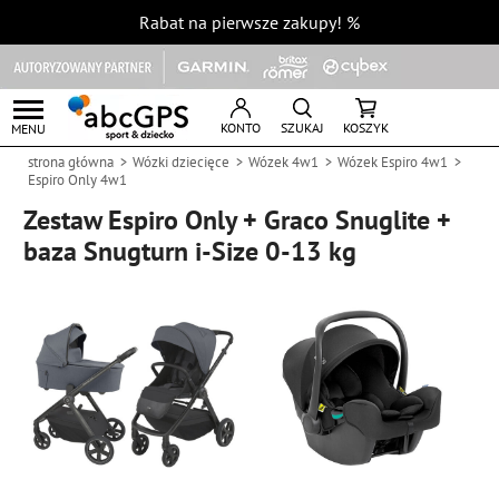
Rabat na pierwsze zakupy!
%
KONTO
SZUKAJ
KOSZYK
MENU
strona główna
Wózki dziecięce
Wózek 4w1
Wózek Espiro 4w1
Espiro Only 4w1
Zestaw Espiro Only + Graco Snuglite +
baza Snugturn i-Size 0-13 kg