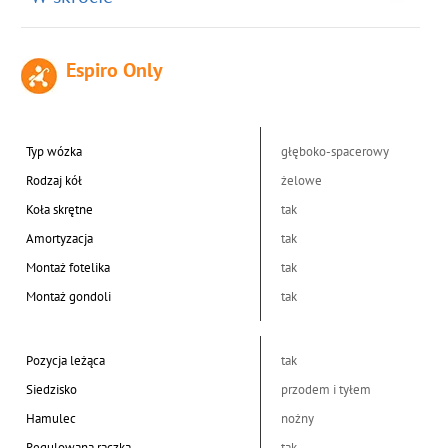
Espiro Only
Typ wózka
głęboko-spacerowy
Rodzaj kół
żelowe
Koła skrętne
tak
Amortyzacja
tak
Montaż fotelika
tak
Montaż gondoli
tak
Pozycja leżąca
tak
Siedzisko
przodem i tyłem
Hamulec
nożny
Regulowana rączka
tak