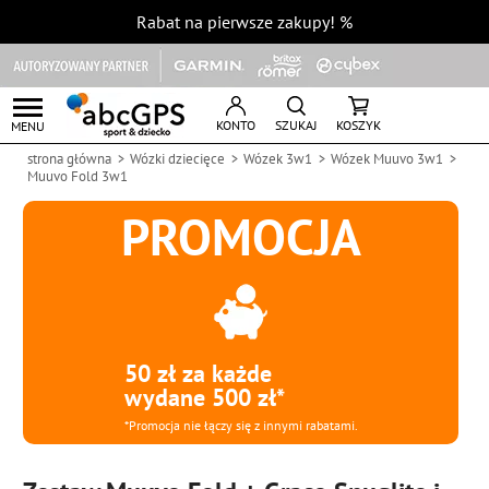
Rabat na pierwsze zakupy!
%
KONTO
SZUKAJ
KOSZYK
MENU
strona główna
Wózki dziecięce
Wózek 3w1
Wózek Muuvo 3w1
Muuvo Fold 3w1
PROMOCJA
50 zł za każde
wydane 500 zł*
*Promocja nie łączy się z innymi rabatami.