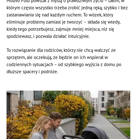
Muuvo Fold powstał z myślą o prawdziwym życiu – takim, w
którym często wszystko trzeba zrobić jedną ręką, szybko i bez
zastanawiania się nad każdym ruchem. To wózek, który
eliminuje problemy zamiast je tworzyć – składa się wtedy,
kiedy tego potrzebujesz, zajmuje mniej miejsca, niż się
spodziewasz, i pozwala działać intuicyjnie.
To rozwiązanie dla rodziców, którzy nie chcą walczyć ze
sprzętem, ale oczekują, że będzie on ich wspierał w
codziennych sytuacjach – od szybkiego wyjścia z domu po
dłuższe spacery i podróże.