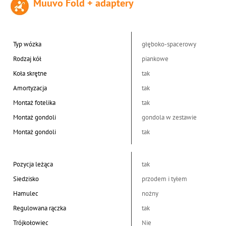
Muuvo Fold + adaptery
Typ wózka
głęboko-spacerowy
Rodzaj kół
piankowe
Koła skrętne
tak
Amortyzacja
tak
Montaż fotelika
tak
Montaż gondoli
gondola w zestawie
Montaż gondoli
tak
Pozycja leżąca
tak
Siedzisko
przodem i tyłem
Hamulec
nożny
Regulowana rączka
tak
Trójkołowiec
Nie