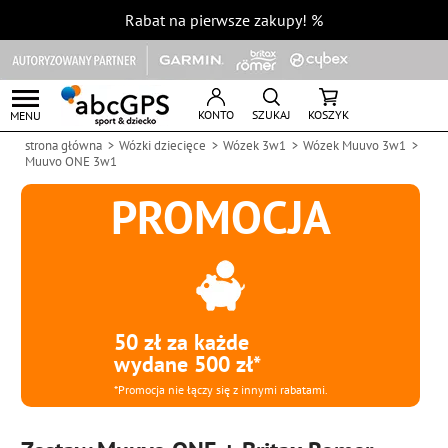
Rabat na pierwsze zakupy!
%
KONTO
SZUKAJ
KOSZYK
MENU
strona główna
Wózki dziecięce
Wózek 3w1
Wózek Muuvo 3w1
Muuvo ONE 3w1
PROMOCJA
50 zł za każde
wydane 500 zł*
*Promocja nie łączy się z innymi rabatami.