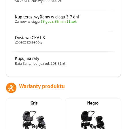
50 zł za każde wydane 500 zł
Kup teraz, wyślemy w ciągu 3-7 dni
Zamów w ciągu
19 godz. 36 min 10 sek
Dostawa GRATIS
Zobacz szczegóły
Kupuj na raty
Rata Santander już od: 105,81 zł
Warianty produktu
do koszyka
Gris
Negro