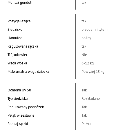
Montaż gondoli
tak
Pozycja leżąca
tak
Siedzisko
przodem i tyłem
Hamulec
nożny
Regulowana rączka
tak
Trójkołowiec
Nie
Waga Wózka
6-12 kg
Maksymalna waga dziecka
Powyżej 15 kg
Ochrona UV 50
Tak
Typ siedziska
Rozkładane
Regulowany podnóżek
Tak
Pałąk w zestawie
Tak
Rodzaj rączki
Pełna