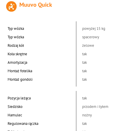
Muuvo Quick
Typ wózka
powyżej 15 kg
Typ wózka
spacerowy
Rodzaj kół
żelowe
Koła skrętne
tak
Amortyzacja
tak
Montaż fotelika
tak
Montaż gondoli
tak
Pozycja leżąca
tak
Siedzisko
przodem i tyłem
Hamulec
nożny
Regulowana rączka
tak