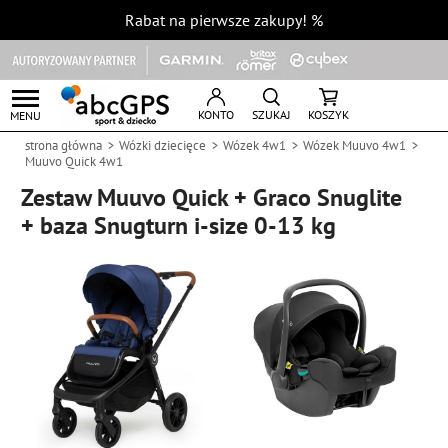
Rabat na pierwsze zakupy!
%
KONTO
SZUKAJ
KOSZYK
MENU
strona główna
Wózki dziecięce
Wózek 4w1
Wózek Muuvo 4w1
Muuvo Quick 4w1
Zestaw Muuvo Quick + Graco Snuglite
+ baza Snugturn i-size 0-13 kg