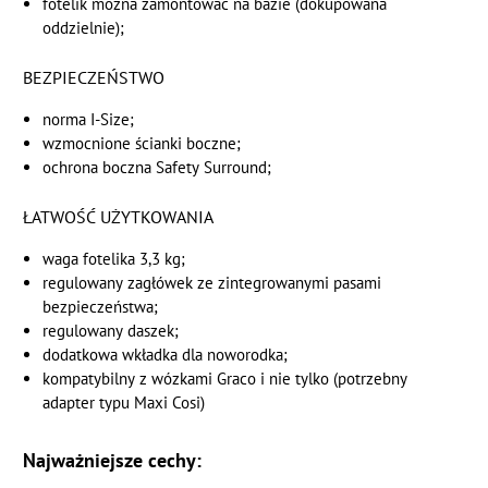
fotelik można zamontować na bazie (dokupowana
oddzielnie);
BEZPIECZEŃSTWO
norma I-Size;
wzmocnione ścianki boczne;
ochrona boczna Safety Surround;
ŁATWOŚĆ UŻYTKOWANIA
waga fotelika 3,3 kg;
regulowany zagłówek ze zintegrowanymi pasami
bezpieczeństwa;
regulowany daszek;
dodatkowa wkładka dla noworodka;
kompatybilny z wózkami Graco i nie tylko (potrzebny
adapter typu Maxi Cosi)
Najważniejsze cechy: