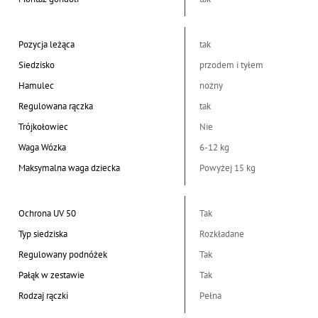
Pozycja leżąca
tak
Siedzisko
przodem i tyłem
Hamulec
nożny
Regulowana rączka
tak
Trójkołowiec
Nie
Waga Wózka
6-12 kg
Maksymalna waga dziecka
Powyżej 15 kg
Ochrona UV 50
Tak
Typ siedziska
Rozkładane
Regulowany podnóżek
Tak
Pałąk w zestawie
Tak
Rodzaj rączki
Pełna