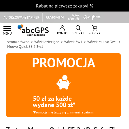
Rabat na pierwsze zakupy!
%
KONTO
SZUKAJ
KOSZYK
MENU
strona główna
Wózki dziecięce
Wózek 3w1
Wózek Muuvo 3w1
Muuvo Quick SE 2 3w1
PROMOCJA
50 zł za każde
wydane 500 zł*
*Promocja nie łączy się z innymi rabatami.