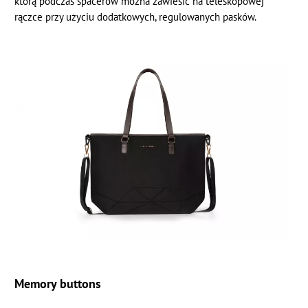
którą podczas spacerów można zawiesić na teleskopowej
rączce przy użyciu dodatkowych, regulowanych pasków.
Memory buttons