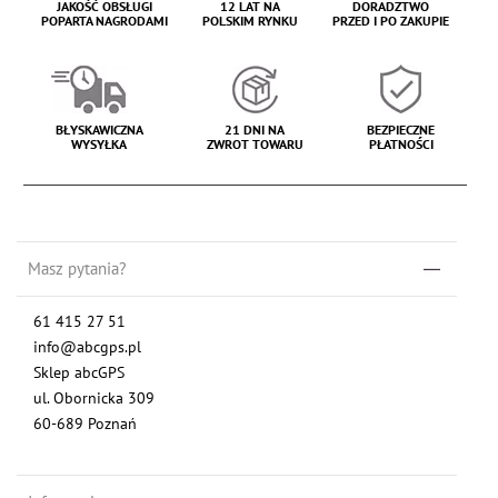
JAKOŚĆ OBSŁUGI
12 LAT NA
DORADZTWO
POPARTA NAGRODAMI
POLSKIM RYNKU
PRZED I PO ZAKUPIE
BŁYSKAWICZNA
21 DNI NA
BEZPIECZNE
WYSYŁKA
ZWROT TOWARU
PŁATNOŚCI
Masz pytania?
61 415 27 51
info@abcgps.pl
Sklep abcGPS
ul. Obornicka 309
60-689 Poznań