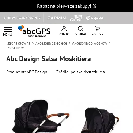
Rabat na pierwsze zakupy!
%
KONTO
SZUKAJ
KOSZYK
MENU
strona główna
Akcesoria dziecięce
Akcesoria do wózków
Moskitiery
Abc Design Salsa Moskitiera
Producent:
ABC Design
|
Źródło: polska dystrybucja